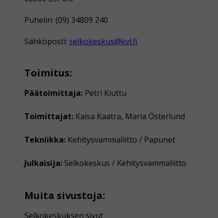
Puhelin: (09) 34809 240
Sähköposti:
selkokeskus@kvl.fi
Toimitus:
Päätoimittaja:
Petri Kiuttu
Toimittajat:
Kaisa Kaatra, Maria Österlund
Tekniikka:
Kehitysvammaliitto / Papunet
Julkaisija:
Selkokeskus / Kehitysvammaliitto
Muita sivustoja:
Selkokeskuksen sivut