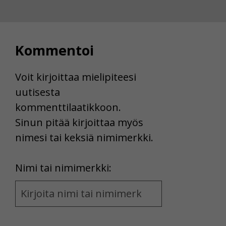
Voit valita, hyväksytkö näiden evästeiden käytön.
Kommentoi
Voit kirjoittaa mielipiteesi
uutisesta
kommenttilaatikkoon.
Sinun pitää kirjoittaa myös
nimesi tai keksiä nimimerkki.
First
Nimi tai nimimerkki:
Name
and
Location