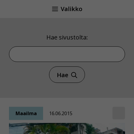
Siirry
Valikko
sisältöön
Hae sivustolta:
Hae sivustolta
Hae
Maailma
16.06.2015