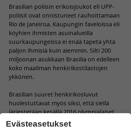
Brasilian poliisin erikoisjoukot eli UPP-
poliisit ovat onnistuneet rauhoittamaan
Rio de Janeiroa. Kaupungin faveloissa eli
köyhien ihmisten asuinalueilla
suurkaupungeissa ei enää tapeta yhtä
paljon ihmisiä kuin aiemmin. Silti 200
miljoonan asukkaan Brasilia on edelleen
koko maailman henkirikostilastojen
ykkönen.
Brasilian suuret henkirikosluvut
huolestuttavat myös siksi, että siellä
järjestetään kesällä 2016 olympialaiset.
Brasiliassa onkin panostettu viime
Evästeasetukset
vuosina hyvin voimakkaasti rikosten