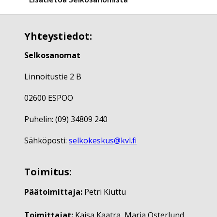
Yhteystiedot:
Selkosanomat
Linnoitustie 2 B
02600 ESPOO
Puhelin: (09) 34809 240
Sähköposti:
selkokeskus@kvl.fi
Toimitus:
Päätoimittaja:
Petri Kiuttu
Toimittajat:
Kaisa Kaatra, Maria Österlund