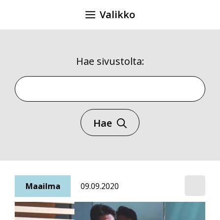
Siirry
Valikko
sisältöön
Hae sivustolta:
Hae sivustolta
Hae
Maailma
09.09.2020