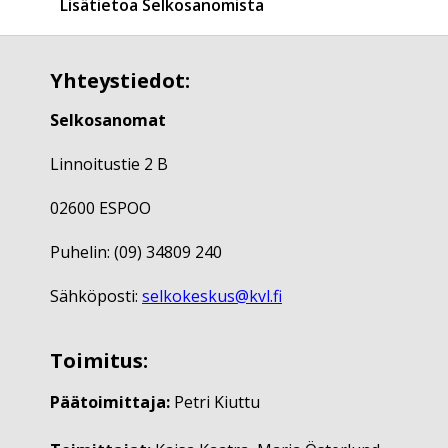
Lisätietoa Selkosanomista
Yhteystiedot:
Selkosanomat
Linnoitustie 2 B
02600 ESPOO
Puhelin: (09) 34809 240
Sähköposti:
selkokeskus@kvl.fi
Toimitus:
Päätoimittaja:
Petri Kiuttu