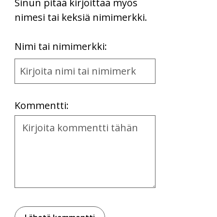
Sinun pitää kirjoittaa myös
nimesi tai keksiä nimimerkki.
First
Nimi tai nimimerkki:
Name
and
Location
Kommentti:
Kommentti