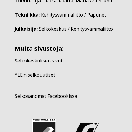
Toimittajat:
Kaisa Kaatra, Maria Österlund
Tekniikka:
Kehitysvammaliitto / Papunet
Julkaisija:
Selkokeskus / Kehitysvammaliitto
Muita sivustoja:
Selkokeskuksen sivut
YLE:n selkouutiset
Selkosanomat Facebookissa