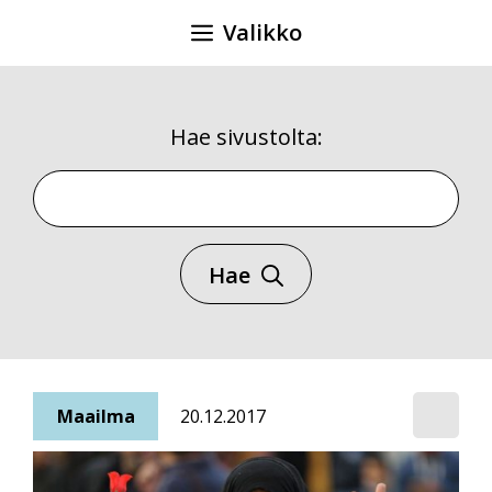
Siirry
Valikko
sisältöön
Hae sivustolta:
Hae sivustolta
Hae
Maailma
20.12.2017