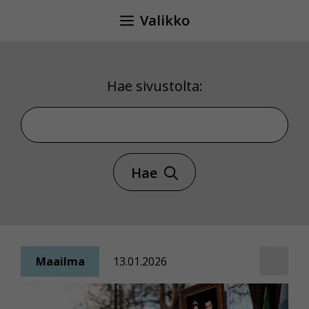
Siirry
Valikko
sisältöön
Hae sivustolta:
Hae sivustolta
Hae
Maailma
13.01.2026