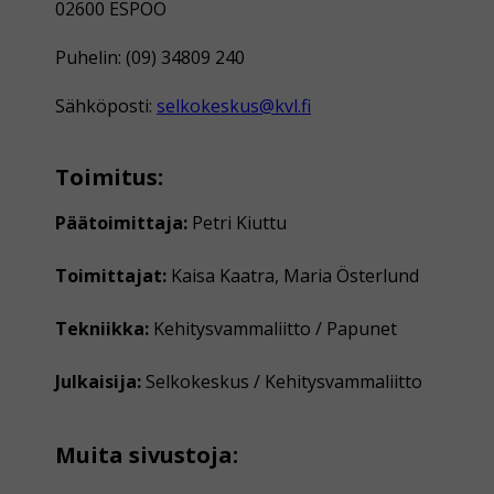
02600 ESPOO
Puhelin: (09) 34809 240
Sähköposti:
selkokeskus@kvl.fi
Toimitus:
Päätoimittaja:
Petri Kiuttu
Toimittajat:
Kaisa Kaatra, Maria Österlund
Tekniikka:
Kehitysvammaliitto / Papunet
Julkaisija:
Selkokeskus / Kehitysvammaliitto
Muita sivustoja: