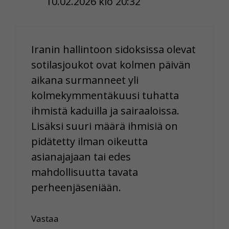
10.02.2026 klo 20:32
Iranin hallintoon sidoksissa olevat
sotilasjoukot ovat kolmen päivän
aikana surmanneet yli
kolmekymmentäkuusi tuhatta
ihmistä kaduilla ja sairaaloissa.
Lisäksi suuri määrä ihmisiä on
pidätetty ilman oikeutta
asianajajaan tai edes
mahdollisuutta tavata
perheenjäseniään.
Vastaa