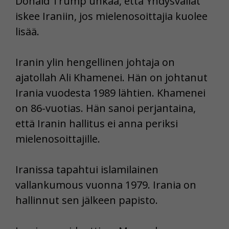
Donald Trump uhkaa, että Yhdysvallat
iskee Iraniin, jos mielenosoittajia kuolee
lisää.
Iranin ylin hengellinen johtaja on
ajatollah Ali Khamenei. Hän on johtanut
Irania vuodesta 1989 lähtien. Khamenei
on 86-vuotias. Hän sanoi perjantaina,
että Iranin hallitus ei anna periksi
mielenosoittajille.
Iranissa tapahtui islamilainen
vallankumous vuonna 1979. Irania on
hallinnut sen jälkeen papisto.