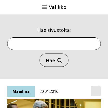
Siirry
Valikko
sisältöön
Hae sivustolta:
Hae sivustolta
Hae
Maailma
20.01.2016