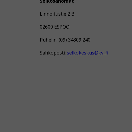
Selkosanomat
Linnoitustie 2 B
02600 ESPOO
Puhelin: (09) 34809 240
Sähköposti:
selkokeskus@kvl.fi