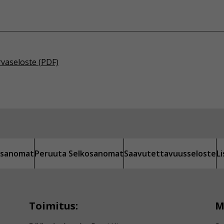
rvaseloste (PDF)
kosanomat
Peruuta Selkosanomat
Saavutettavuusseloste
L
Toimitus:
M