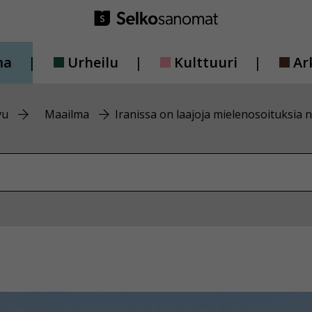
ma
Urheilu
Kulttuuri
Ar
vu
Maailma
Iranissa on laajoja mielenosoituksia 
vustolta