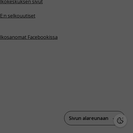
lkokeskuksen sivut
E:n selkouutiset
lkosanomat Facebookissa
Sivun alareunaan