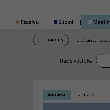
Siirry
sisältöön
Etusivu
Suomi
Maail
Takaisin
Olet tässä:
Etusi
Hae si
Hae sivustolta:
Maailma
17.11.2022