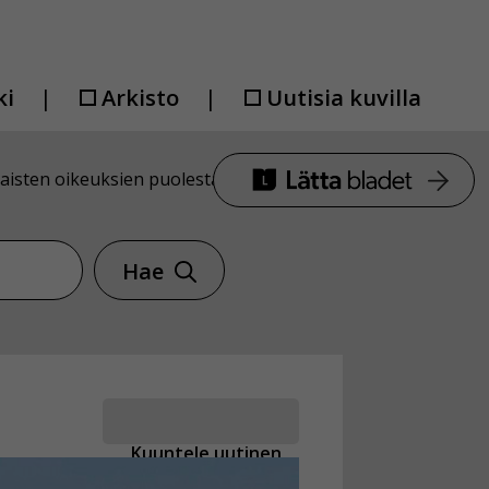
ki
Arkisto
Uutisia kuvilla
naisten oikeuksien puolesta
Hae
Kuuntele uutinen