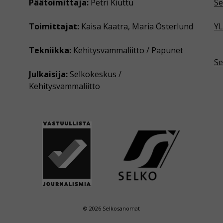
Päätoimittaja:
Petri Kiuttu
Se
Toimittajat:
Kaisa Kaatra, Maria Österlund
YL
Tekniikka:
Kehitysvammaliitto / Papunet
Se
Julkaisija:
Selkokeskus /
Kehitysvammaliitto
© 2026 Selkosanomat