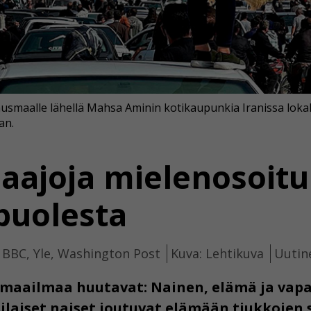
usmaalle lähellä Mahsa Aminin kotikaupunkia Iranissa loka
an.
laajoja mielenosoitu
puolesta
t BBC, Yle, Washington Post
Kuva: Lehtikuva
Uutine
maailmaa huutavat: Nainen, elämä ja vapa
anilaiset naiset joutuvat elämään tiukkoje