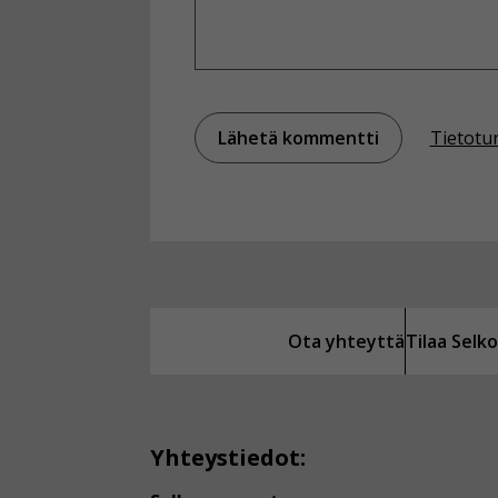
Tietotu
Ota yhteyttä
Tilaa Sel
Yhteystiedot: