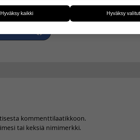
eiden avulla keräämme tietoa, miten sivustoamme käytetään. Ti
tää sivustoamme vastaamaan paremmin käyttäjien tarpeita. Tie
Hyväksy kaikki
Hyväksy valitut
vijämääristä ja siitä, mitä sivuja käytetään ja miten sivuilla li
ää henkilötietoja kuten nimiä, eikä tietoja voi yhdistää yksittäi
a Facebookissa
hyväksytkö näiden evästeiden käytön.
uutisesta kommenttilaatikkoon.
imesi tai keksiä nimimerkki.