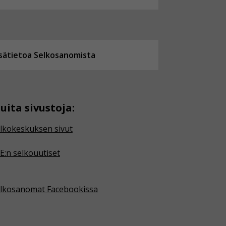
isätietoa Selkosanomista
uita sivustoja:
lkokeskuksen sivut
E:n selkouutiset
lkosanomat Facebookissa