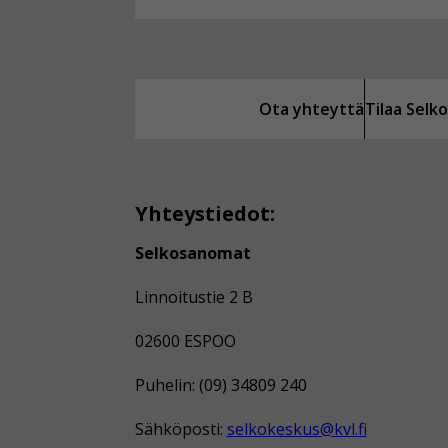
Ota yhteyttä
Tilaa Sel
Yhteystiedot:
Selkosanomat
Linnoitustie 2 B
02600 ESPOO
Puhelin: (09) 34809 240
Sähköposti:
selkokeskus@kvl.fi