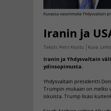
Kuvassa vasemmalla Yhdysvaltain pre
Iranin ja USA
Teksti: Petri Kiuttu
Kuva: Leht
Iranin ja Yhdysvaltain väli
ydinsopimusta.
Yhdysvaltain presidentti Dona
Trumpin mukaan on melko var
iskuista. Trump lisäsi kuiten