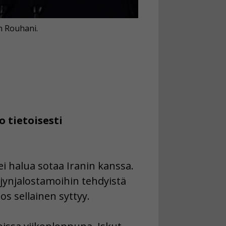
n Rouhani.
o tietoisesti
ei halua sotaa Iranin kanssa.
ynjalostamoihin tehdyistä
os sellainen syttyy.