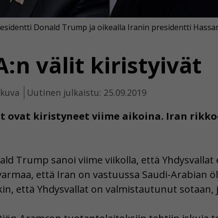
sidentti Donald Trump ja oikealla Iranin presidentti Hassa
:n välit kiristyivät
ikuva
Uutinen julkaistu: 25.09.2019
t ovat kiristyneet viime aikoina. Iran rikko
ld Trump sanoi viime viikolla, että Yhdysvallat 
maa, että Iran on vastuussa Saudi-Arabian ölj
kin, että Yhdysvallat on valmistautunut sotaan, j