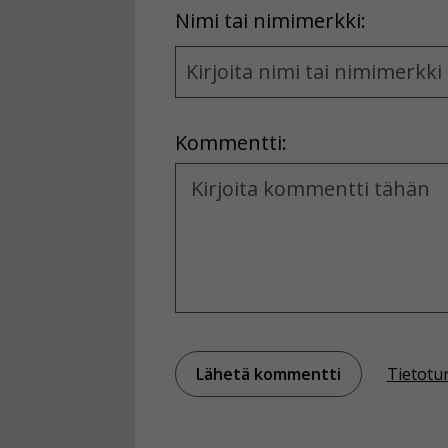
First
Nimi tai nimimerkki:
Name
and
Location
Kommentti:
Kommentti
Tietotu