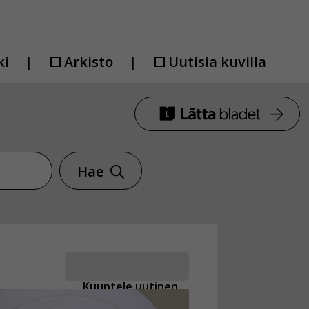
ki
Arkisto
Uutisia kuvilla
Hae
Kuuntele uutinen