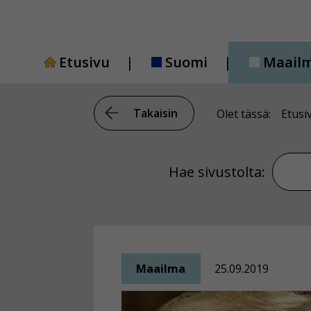
Siirry
sisältöön
Etusivu
Suomi
Maail
Takaisin
Olet tässä:
Etusi
Hae si
Hae sivustolta:
Maailma
25.09.2019