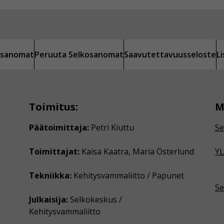
kosanomat
Peruuta Selkosanomat
Saavutettavuusseloste
L
Toimitus:
M
Päätoimittaja:
Petri Kiuttu
Se
Toimittajat:
Kaisa Kaatra, Maria Österlund
YL
Tekniikka:
Kehitysvammaliitto / Papunet
Se
Julkaisija:
Selkokeskus /
Kehitysvammaliitto