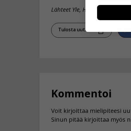
Näiden eväst
Lähteet Yle, HS
voimme kehit
esimerkiksi kä
kuitenkaan ker
käyttäjään.
Tulosta uutinen
Ja
Voit valita, 
Kommentoi
Voit kirjoittaa mielipiteesi 
Sinun pitää kirjoittaa myös n