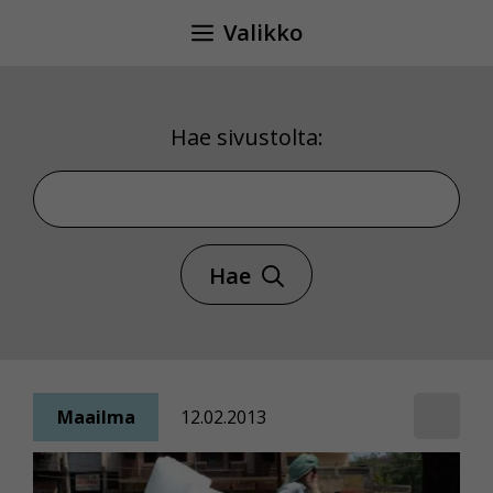
Siirry
Valikko
sisältöön
Hae sivustolta:
Hae sivustolta
Hae
Maailma
12.02.2013