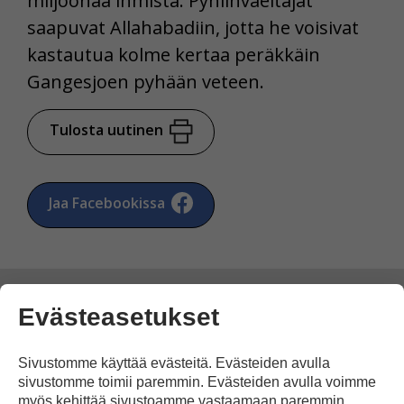
miljoonaa ihmistä. Pyhiinvaeltajat
saapuvat Allahabadiin, jotta he voisivat
kastautua kolme kertaa peräkkäin
Gangesjoen pyhään veteen.
Tulosta uutinen
Jaa Facebookissa
Evästeasetukset
Kommentoi
Sivustomme käyttää evästeitä. Evästeiden avulla
sivustomme toimii paremmin. Evästeiden avulla voimme
myös kehittää sivustoamme vastaamaan paremmin