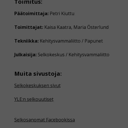
Toimitus:
Päätoimittaja:
Petri Kiuttu
Toimittajat:
Kaisa Kaatra, Maria Österlund
Tekniikka:
Kehitysvammaliitto / Papunet
Julkaisija:
Selkokeskus / Kehitysvammaliitto
Muita sivustoja:
Selkokeskuksen sivut
YLE:n selkouutiset
Selkosanomat Facebookissa