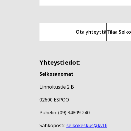
Ota yhteyttä
Tilaa Sel
Yhteystiedot:
Selkosanomat
Linnoitustie 2 B
02600 ESPOO
Puhelin: (09) 34809 240
Sähköposti:
selkokeskus@kvl.fi