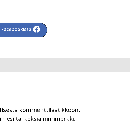
a Facebookissa
uutisesta kommenttilaatikkoon.
imesi tai keksiä nimimerkki.