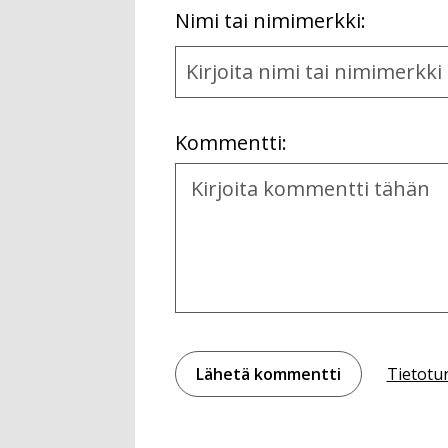
First
Nimi tai nimimerkki:
Name
and
Location
Kommentti:
Kommentti
Tietotu