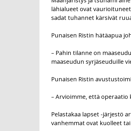
Maanjäristys ja tsunami aihe
lähialueet ovat vaurioitunee
sadat tuhannet kärsivät ruua
Punaisen Ristin hätäapua jo
– Pahin tilanne on maaseudu
maaseudun syrjäseuduille vie
Punaisen Ristin avustustoimi
– Arvioimme, että operaatio 
Pelastakaa lapset -järjestö 
vanhemmat ovat kuolleet tai