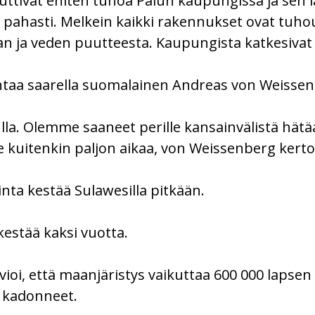
uttivat eniten tuhoa Palun kaupungissa ja sen lä
t pahasti. Melkein kaikki rakennukset ovat tuho
n ja veden puutteesta. Kaupungista katkesivat 
htaa saarella suomalainen Andreas von Weissen
lla. Olemme saaneet perille kansainvälistä hä
 kuitenkin paljon aikaa, von Weissenberg kerto
nta kestää Sulawesilla pitkään.
kestää kaksi vuotta.
arvioi, että maanjäristys vaikuttaa 600 000 laps
 kadonneet.