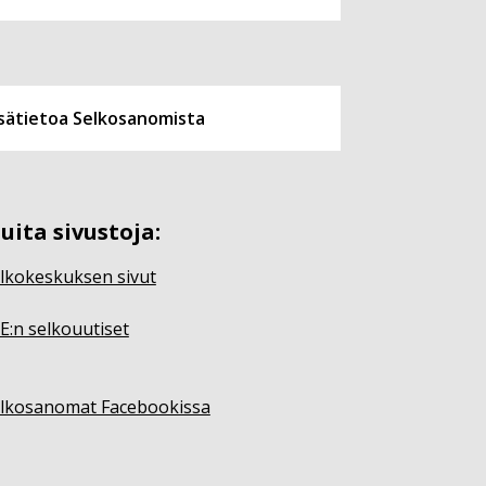
isätietoa Selkosanomista
uita sivustoja:
lkokeskuksen sivut
E:n selkouutiset
lkosanomat Facebookissa