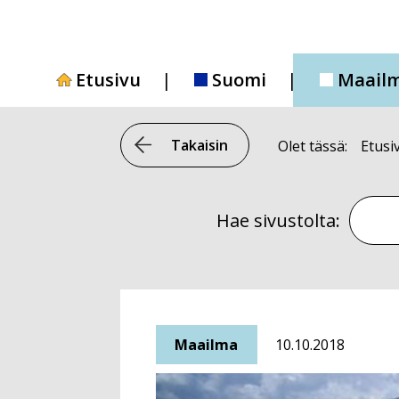
Siirry
sisältöön
Etusivu
Suomi
Maail
Takaisin
Olet tässä:
Etusi
Hae si
Hae sivustolta:
Maailma
10.10.2018