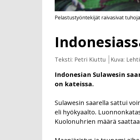
Pelastustyöntekijät raivasivat tuho
Indonesiass
Teksti: Petri Kiuttu
Kuva: Leht
Indonesian Sulawesin saare
on kateissa.
Sulawesin saarella sattui voi
eli hyökyaalto. Luonnonkatast
Kuolonuhrien määrä saattaa 