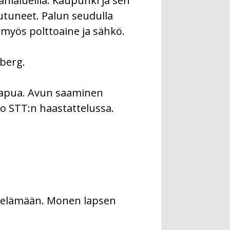
hialueilla. Kaupunki ja sen
utuneet. Palun seudulla
myös polttoaine ja sähkö.
berg.
täapua. Avun saaminen
o STT:n haastattelussa.
en elämään. Monen lapsen