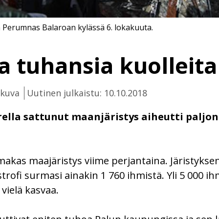
ja Perumnas Balaroan kylässä 6. lokakuuta.
a tuhansia kuolleita
ikuva
Uutinen julkaistu: 10.10.2018
lla sattunut maanjäristys aiheutti paljon 
makas maajäristys viime perjantaina. Järistyksen
rofi surmasi ainakin 1 760 ihmistä. Yli 5 000 ih
vielä kasvaa.