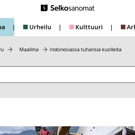
ma
Urheilu
Kulttuuri
Ar
vu
Maailma
Indonesiassa tuhansia kuolleita
vustolta