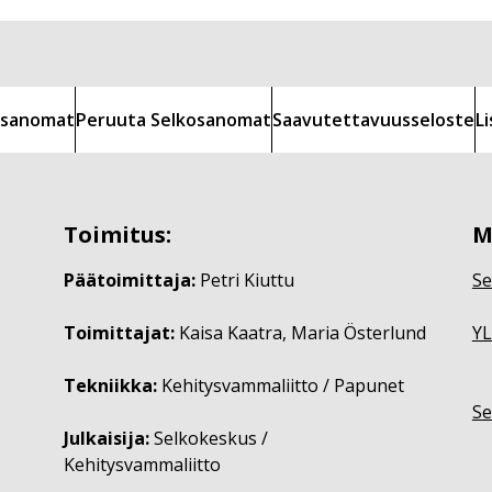
kosanomat
Peruuta Selkosanomat
Saavutettavuusseloste
L
Toimitus:
M
Päätoimittaja:
Petri Kiuttu
Se
Toimittajat:
Kaisa Kaatra, Maria Österlund
YL
Tekniikka:
Kehitysvammaliitto / Papunet
Se
Julkaisija:
Selkokeskus /
Kehitysvammaliitto