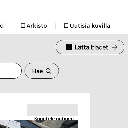
ki
Arkisto
Uutisia kuvilla
Hae
Kuuntele uutinen