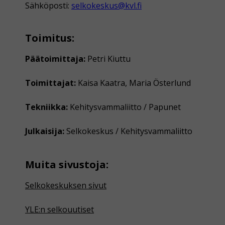
Sähköposti:
selkokeskus@kvl.fi
Toimitus:
Päätoimittaja:
Petri Kiuttu
Toimittajat:
Kaisa Kaatra, Maria Österlund
Tekniikka:
Kehitysvammaliitto / Papunet
Julkaisija:
Selkokeskus / Kehitysvammaliitto
Muita sivustoja:
Selkokeskuksen sivut
YLE:n selkouutiset