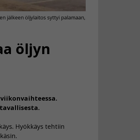
n jälkeen öljylaitos syttyi palamaan,
a öljyn
 viikonvaihteessa.
avallisesta.
käys. Hyökkäys tehtiin
 käsin.