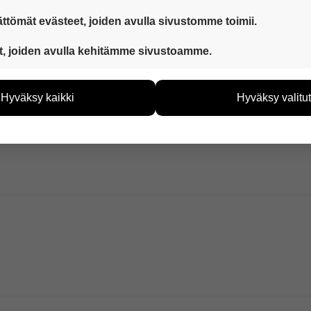
ttömät evästeet, joiden avulla sivustomme toimii.
 ovat aina käytössä, jotta sivustoamme voi käyttää sujuvasti ja t
t, joiden avulla kehitämme sivustoamme.
eiden avulla keräämme tietoa, miten sivustoamme käytetään. Ti
tää sivustoamme vastaamaan paremmin käyttäjien tarpeita. Tie
Hyväksy kaikki
Hyväksy valitut
vijämääristä ja siitä, mitä sivuja käytetään ja miten sivuilla li
ää henkilötietoja kuten nimiä, eikä tietoja voi yhdistää yksittäi
tyksissä
hyväksytkö näiden evästeiden käytön.