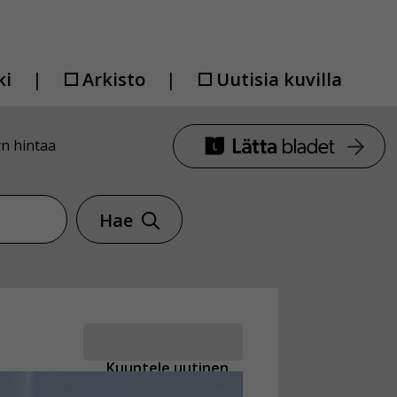
ki
Arkisto
Uutisia kuvilla
n hintaa
Hae
Kuuntele uutinen