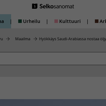
ma
Urheilu
Kulttuuri
Ar
vu
Maailma
Hyökkäys Saudi-Arabiassa nostaa öljy
vustolta