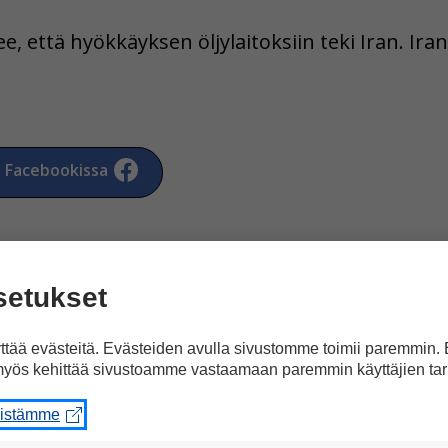
e, että hyökkäyksen öljylaitoksiin teki Iran. Iran
a Facebookissa
setukset
tää evästeitä. Evästeiden avulla sivustomme toimii paremmin.
rtikkeliin ”Hyökkäys Sau
yös kehittää sivustoamme vastaamaan paremmin käyttäjien tar
ntaa”
eistämme