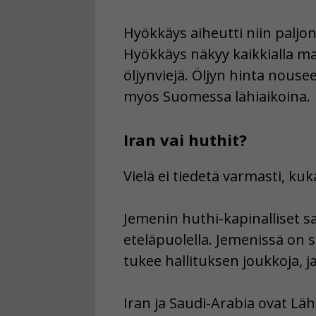
Hyökkäys aiheutti niin paljo
Hyökkäys näkyy kaikkialla m
öljynviejä. Öljyn hinta nous
myös Suomessa lähiaikoina.
Iran vai huthit?
Vielä ei tiedetä varmasti, kuk
Jemenin huthi-kapinalliset s
eteläpuolella. Jemenissä on si
tukee hallituksen joukkoja, ja
Iran ja Saudi-Arabia ovat Läh