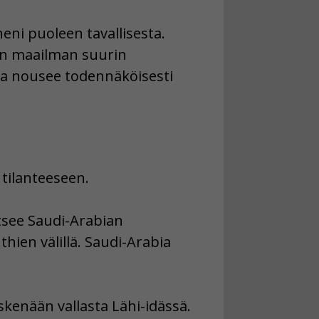
eni puoleen tavallisesta.
on maailman suurin
nta nousee todennäköisesti
 tilanteeseen.
itsee Saudi-Arabian
thien välillä. Saudi-Arabia
skenään vallasta Lähi-idässä.