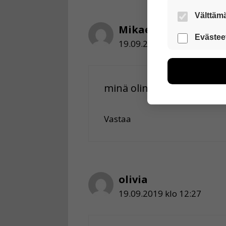
Välttämä
Mikael
Nämä evästeet
Evästee
19.09.2019 klo 12:26
Näiden eväst
voimme kehit
esimerkiksi kä
kuitenkaan ker
minä olin aivan häämmäs
käyttäjään.
Vastaa
Voit valita, 
olivia
19.09.2019 klo 12:27