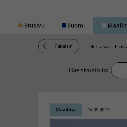
Siirry
sisältöön
Etusivu
Suomi
Maail
Takaisin
Olet tässä:
Etusi
Hae si
Hae sivustolta:
Maailma
16.09.2019