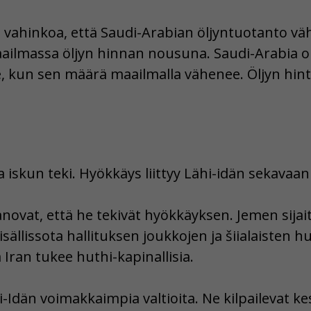
n vahinkoa, että Saudi-Arabian öljyntuotanto väh
aailmassa öljyn hinnan nousuna. Saudi-Arabia 
ee, kun sen määrä maailmalla vähenee. Öljyn hi
a iskun teki. Hyökkäys liittyy Lähi-idän sekavaan
anovat, että he tekivät hyökkäyksen. Jemen sija
sällissota hallituksen joukkojen ja šiialaisten hu
 Iran tukee huthi-kapinallisia.
i-Idän voimakkaimpia valtioita. Ne kilpailevat ke