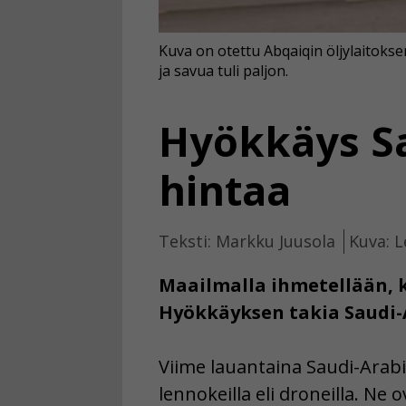
Kuva on otettu Abqaiqin öljylaitokse
ja savua tuli paljon.
Hyökkäys Sa
hintaa
Teksti: Markku Juusola
Kuva: L
Maailmalla ihmetellään, k
Hyökkäyksen takia Saudi-A
Viime lauantaina Saudi-Arabi
lennokeilla eli droneilla. Ne 