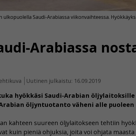
n ulkopuolella Saudi-Arabiassa viikonvaihteessa. Hyökkäykse
udi-Arabiassa nosta
ehtikuva
Uutinen julkaistu: 16.09.2019
uka hyökkäsi Saudi-Arabian öljylaitoksille
rabian öljyntuotanto väheni alle puoleen t
an kahteen suureen öljylaitokseen tehtiin hyök
ovat kuin pieniä ohjuksia, joita voi ohjata maasta