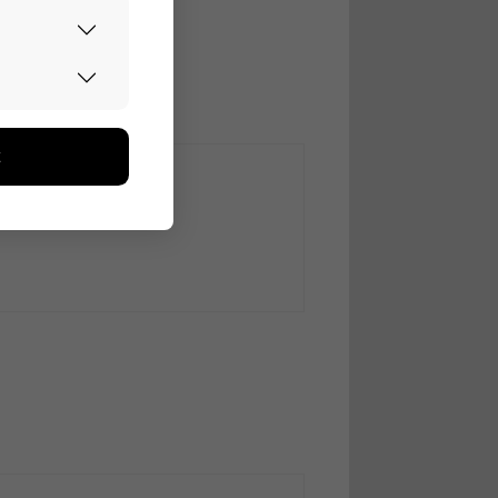
urvallisesti.
edon avulla
toa kerätään
ikutaan. Emme
seen