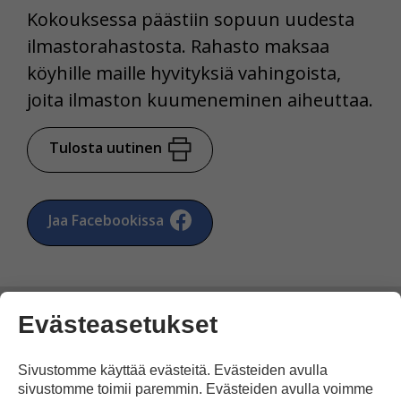
Kokouksessa päästiin sopuun uudesta
ilmastorahastosta. Rahasto maksaa
köyhille maille hyvityksiä vahingoista,
joita ilmaston kuumeneminen aiheuttaa.
Tulosta uutinen
Jaa Facebookissa
Evästeasetukset
Sivustomme käyttää evästeitä. Evästeiden avulla
Kommentoi
sivustomme toimii paremmin. Evästeiden avulla voimme