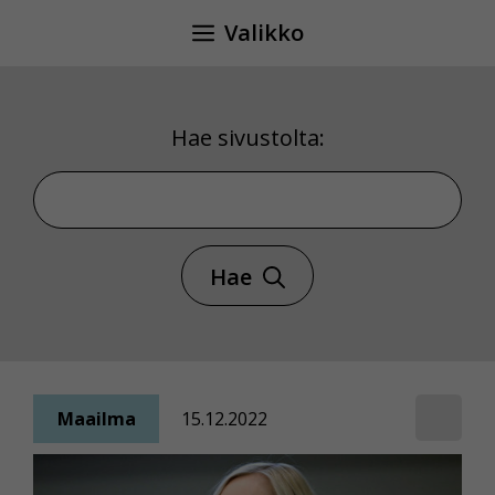
Siirry
Valikko
sisältöön
Hae sivustolta:
Hae sivustolta
Hae
Maailma
15.12.2022