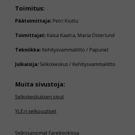
Toimitus:
Päätoimittaja:
Petri Kiuttu
Toimittajat:
Kaisa Kaatra, Maria Österlund
Tekniikka:
Kehitysvammaliitto / Papunet
Julkaisija:
Selkokeskus / Kehitysvammaliitto
Muita sivustoja:
Selkokeskuksen sivut
YLE:n selkouutiset
Selkosanomat Facebookissa