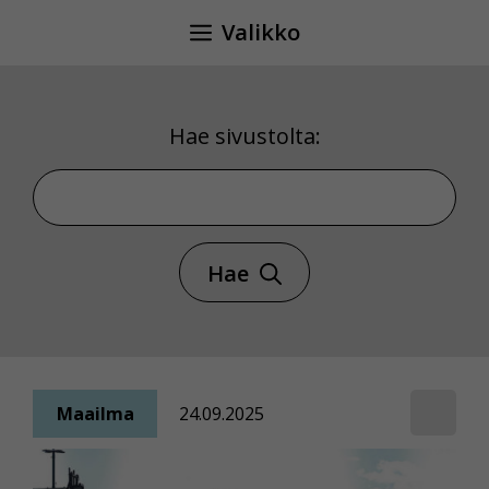
Siirry
Valikko
sisältöön
Hae sivustolta:
Hae sivustolta
Hae
Maailma
24.09.2025