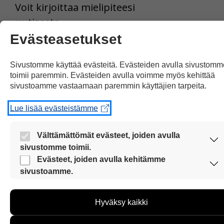
Voit kirjoittaa mielipiteesi
uutisesta
kommenttilaatikkoon.
Evästeasetukset
Sinun pitää kirjoittaa myös
Sivustomme käyttää evästeitä. Evästeiden avulla sivustomm
nimesi tai keksiä nimimerkki.
toimii paremmin. Evästeiden avulla voimme myös kehittää
sivustoamme vastaamaan paremmin käyttäjien tarpeita.
First
Nimi tai nimimerkki:
Lue lisää evästeistämme
Name
and
Välttämättömät evästeet, joiden avulla
Location
sivustomme toimii.
Kommentti:
Nämä evästeet ovat aina käytössä, jotta sivustoamme voi
Evästeet, joiden avulla kehitämme
käyttää sujuvasti ja turvallisesti.
sivustoamme.
Kommentti
Näiden evästeiden avulla keräämme tietoa, miten
sivustoamme käytetään. Tiedon avulla voimme kehittää
Hyväksy kaikki
sivustoamme vastaamaan paremmin käyttäjien tarpeita.
Tietoa kerätään esimerkiksi kävijämääristä ja siitä, mitä