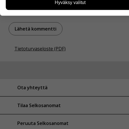
sivuja käytetään ja miten sivuilla liikutaan. Emme
Hyväksy valitut
kuitenkaan kerää henkilötietoja kuten nimiä, eikä tietoja
voi yhdistää yksittäiseen käyttäjään.
Voit valita, hyväksytkö näiden evästeiden käytön.
Tietoturvaseloste (PDF)
Ota yhteyttä
Tilaa Selkosanomat
Peruuta Selkosanomat