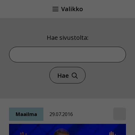
Siirry
Valikko
sisältöön
Hae sivustolta:
Hae sivustolta
Hae
Maailma
29.07.2016