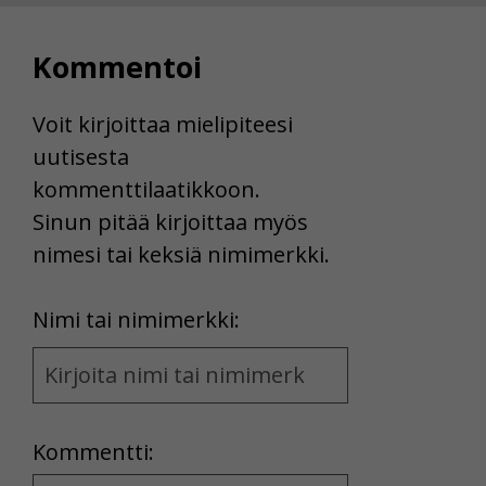
Voit valita, hyväksytkö näiden evästeiden käytön.
Kommentoi
Voit kirjoittaa mielipiteesi
uutisesta
kommenttilaatikkoon.
Sinun pitää kirjoittaa myös
nimesi tai keksiä nimimerkki.
First
Nimi tai nimimerkki:
Name
and
Location
Kommentti: