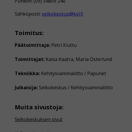
Puhelin: (09) 34809 240
Sähköposti:
selkokeskus@kvl.fi
Toimitus:
Päätoimittaja:
Petri Kiuttu
Toimittajat:
Kaisa Kaatra, Maria Österlund
Tekniikka:
Kehitysvammaliitto / Papunet
Julkaisija:
Selkokeskus / Kehitysvammaliitto
Muita sivustoja:
Selkokeskuksen sivut