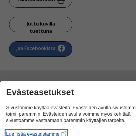
Juttu kuvilla
tuettuna
Jaa Facebookissa
Evästeasetukset
Yksi kommentti artikkeliin
”Heinäkuu oli erityisen
Sivustomme käyttää evästeitä. Evästeiden avulla sivustomm
toimii paremmin. Evästeiden avulla voimme myös kehittää
lämmin”
sivustoamme vastaamaan paremmin käyttäjien tarpeita.
Lue lisää evästeistämme