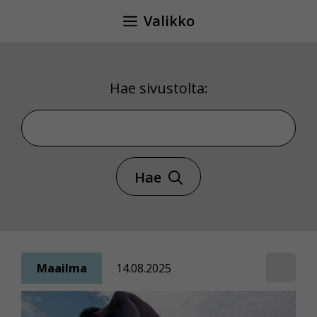
Siirry
Valikko
sisältöön
Hae sivustolta:
Hae sivustolta
Hae
Maailma
14.08.2025