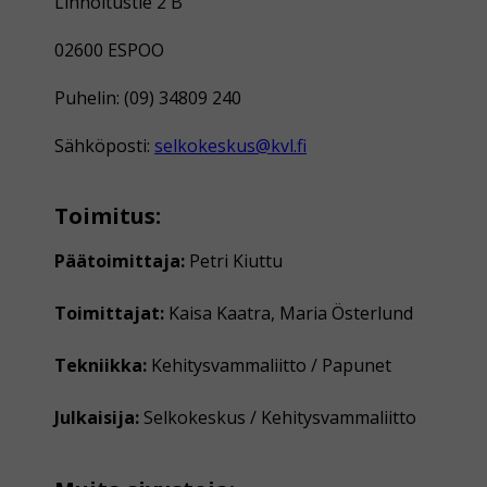
Linnoitustie 2 B
02600 ESPOO
Puhelin: (09) 34809 240
Sähköposti:
selkokeskus@kvl.fi
Toimitus:
Päätoimittaja:
Petri Kiuttu
Toimittajat:
Kaisa Kaatra, Maria Österlund
Tekniikka:
Kehitysvammaliitto / Papunet
Julkaisija:
Selkokeskus / Kehitysvammaliitto