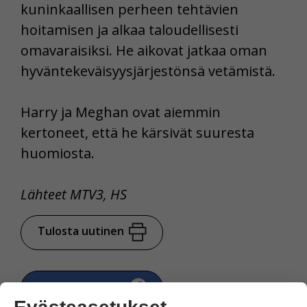
kuninkaallisen perheen tehtävien
hoitamisen ja alkaa taloudellisesti
omavaraisiksi. He aikovat jatkaa oman
hyväntekeväisyysjärjestönsä vetämistä.
Harry ja Meghan ovat aiemmin
kertoneet, että he kärsivät suuresta
huomiosta.
Lähteet MTV3, HS
Tulosta uutinen
Jaa Facebookissa