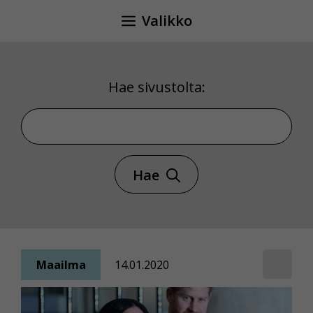
Siirry
Valikko
sisältöön
Hae sivustolta:
Hae sivustolta
Hae
Maailma
14.01.2020