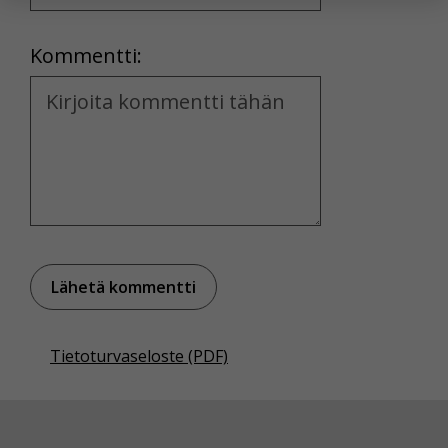
yksittäiseen käyttäjään.
Location
Kommentti:
Voit valita, hyväksytkö näiden evästeiden käytön.
Kommentti
Tietoturvaseloste (PDF)