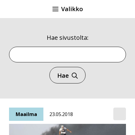
Siirry
Valikko
sisältöön
Hae sivustolta:
Hae sivustolta
Hae
Maailma
23.05.2018