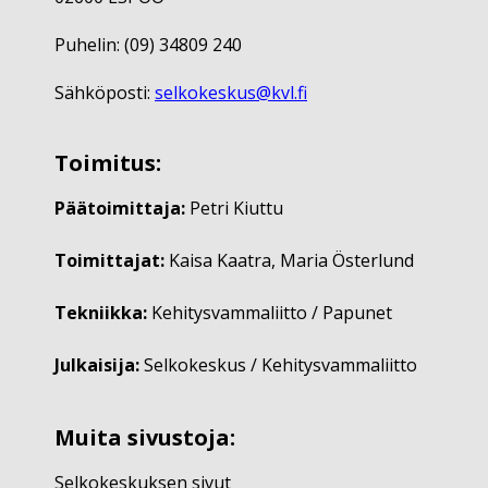
Puhelin: (09) 34809 240
Sähköposti:
selkokeskus@kvl.fi
Toimitus:
Päätoimittaja:
Petri Kiuttu
Toimittajat:
Kaisa Kaatra, Maria Österlund
Tekniikka:
Kehitysvammaliitto / Papunet
Julkaisija:
Selkokeskus / Kehitysvammaliitto
Muita sivustoja:
Selkokeskuksen sivut