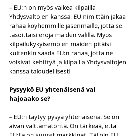
– EU:n on myös vaikea kilpailla
Yhdysvaltojen kanssa. EU nimittäin jakaa
rahaa köyhemmille jäsenmaille, jotta se
tasoittaisi eroja maiden välillä. Myös
kilpailukykyisempien maiden pitäisi
kuitenkin saada EU:n rahaa, jotta ne
voisivat kehittyä ja kilpailla Yhdysvaltojen
kanssa taloudellisesti.
Pysyykö EU yhtenäisenä vai
hajoaako se?
– EU:n täytyy pysyä yhtenäisenä. Se on
aivan välttämätöntä. On tärkeää, että
EU:lla on suuret markkinat. Tällöin EU