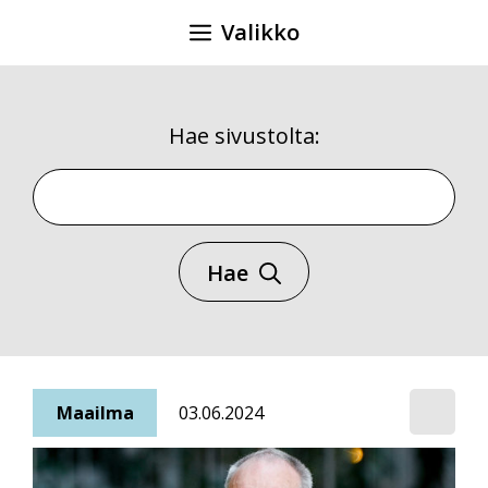
Siirry
Valikko
sisältöön
Hae sivustolta:
Hae sivustolta
Hae
Maailma
03.06.2024