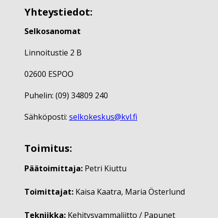
Yhteystiedot:
Selkosanomat
Linnoitustie 2 B
02600 ESPOO
Puhelin: (09) 34809 240
Sähköposti:
selkokeskus@kvl.fi
Toimitus:
Päätoimittaja:
Petri Kiuttu
Toimittajat:
Kaisa Kaatra, Maria Österlund
Tekniikka:
Kehitysvammaliitto / Papunet