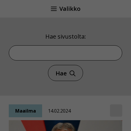
Siirry
Valikko
sisältöön
Hae sivustolta:
Hae sivustolta
Hae
Maailma
14.02.2024