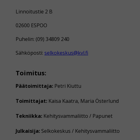
Linnoitustie 2 B
02600 ESPOO
Puhelin: (09) 34809 240
Sähköposti:
selkokeskus@kvl.fi
Toimitus:
Päätoimittaja:
Petri Kiuttu
Toimittajat:
Kaisa Kaatra, Maria Österlund
Tekniikka:
Kehitysvammaliitto / Papunet
Julkaisija:
Selkokeskus / Kehitysvammaliitto