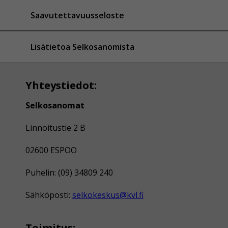
Saavutettavuusseloste
Lisätietoa Selkosanomista
Yhteystiedot:
Selkosanomat
Linnoitustie 2 B
02600 ESPOO
Puhelin: (09) 34809 240
Sähköposti:
selkokeskus@kvl.fi
Toimitus: