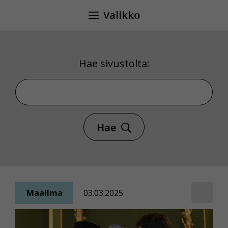
Siirry
Valikko
sisältöön
Hae sivustolta:
Hae sivustolta
Hae
Maailma
03.03.2025