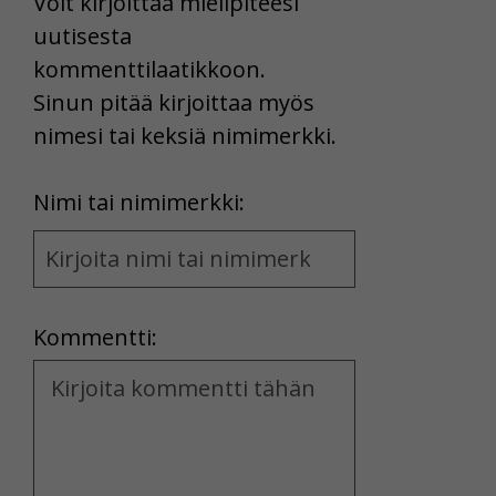
Voit kirjoittaa mielipiteesi
uutisesta
kommenttilaatikkoon.
Sinun pitää kirjoittaa myös
nimesi tai keksiä nimimerkki.
First
Nimi tai nimimerkki:
Name
and
Location
Kommentti:
Kommentti