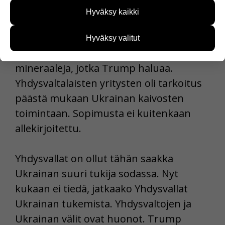
sivustoamme käytetään. Tiedon avulla voimme
Hyväksy kaikki
kehittää sivustoamme vastaamaan paremmin
Presidenttien piti kirjoittaa
käyttäjien tarpeita. Tietoa kerätään esimerkiksi
kävijämääristä ja siitä, mitä sivuja käytetään ja
tapaamisessa sopimus Ukrainan
Hyväksy valitut
miten sivuilla liikutaan. Emme kuitenkaan kerää
mineraaleista. Ukrainassa on paljon
henkilötietoja kuten nimiä, eikä tietoja voi yhdistää
mineraaleja, jotka Trump haluaa.
yksittäiseen käyttäjään.
Yhdysvaltalaisten yritysten oli tarkoitus
Voit valita, hyväksytkö näiden evästeiden käytön.
päästä mukaan Ukrainan kaivosten
toimintaan. Sopimusta ei kuitenkaan
allekirjoitettu.
Yhdysvallat on ollut tähän saakka
Ukrainan suuri tukija sodassa. Nyt
kukaan ei tiedä, jatkaako Yhdysvallat
Ukrainan tukemista. Yhdysvaltojen ja
Ukrainan välit ovat huonot. Trump