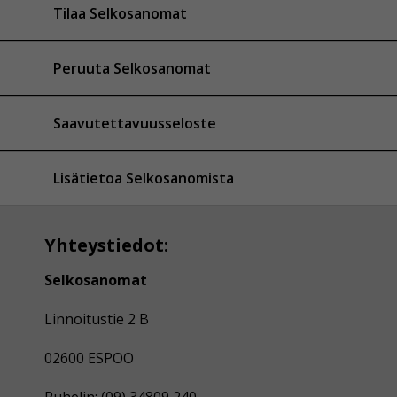
Tilaa Selkosanomat
Peruuta Selkosanomat
Saavutettavuusseloste
Lisätietoa Selkosanomista
Yhteystiedot:
Selkosanomat
Linnoitustie 2 B
02600 ESPOO
Puhelin: (09) 34809 240