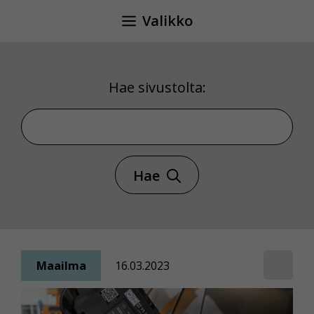
Siirry
Valikko
sisältöön
Hae sivustolta:
Hae sivustolta
Hae
Maailma
16.03.2023