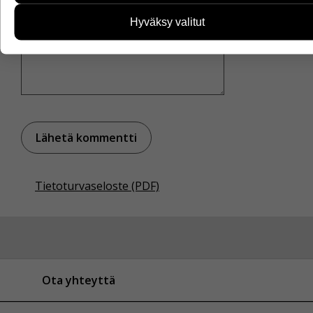
Tietoa kerätään esimerkiksi kävijämääristä ja siitä, mitä
sivuja käytetään ja miten sivuilla liikutaan. Emme
Hyväksy valitut
kuitenkaan kerää henkilötietoja kuten nimiä, eikä tietoja
voi yhdistää yksittäiseen käyttäjään.
Voit valita, hyväksytkö näiden evästeiden käytön.
Tietoturvaseloste (PDF)
Ota yhteyttä