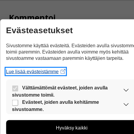
Kommentoi
Evästeasetukset
Voit kirjoittaa mielipiteesi
uutisesta
Sivustomme käyttää evästeitä. Evästeiden avulla sivustomm
kommenttilaatikkoon.
toimii paremmin. Evästeiden avulla voimme myös kehittää
sivustoamme vastaamaan paremmin käyttäjien tarpeita.
Sinun pitää kirjoittaa myös
nimesi tai keksiä nimimerkki.
Lue lisää evästeistämme
First
Nimi tai nimimerkki:
Välttämättömät evästeet, joiden avulla
Name
sivustomme toimii.
Nämä evästeet ovat aina käytössä, jotta sivustoamme
Evästeet, joiden avulla kehitämme
and
voi käyttää sujuvasti ja turvallisesti.
sivustoamme.
Location
Näiden evästeiden avulla keräämme tietoa, miten
Kommentti:
sivustoamme käytetään. Tiedon avulla voimme kehittää
Hyväksy kaikki
sivustoamme vastaamaan paremmin käyttäjien tarpeita.
Kommentti