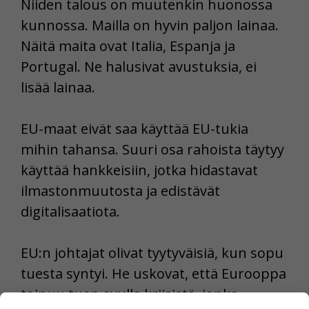
Niiden talous on muutenkin huonossa
kunnossa. Mailla on hyvin paljon lainaa.
Näitä maita ovat Italia, Espanja ja
Portugal. Ne halusivat avustuksia, ei
lisää lainaa.
EU-maat eivät saa käyttää EU-tukia
mihin tahansa. Suuri osa rahoista täytyy
käyttää hankkeisiin, jotka hidastavat
ilmastonmuutosta ja edistävät
digitalisaatiota.
EU:n johtajat olivat tyytyväisiä, kun sopu
tuesta syntyi. He uskovat, että Eurooppa
toipuu tuen avulla kriisistä, jonka