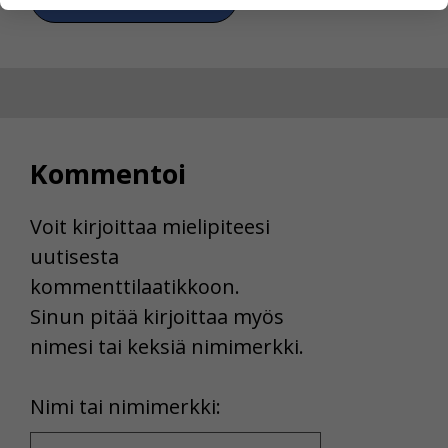
yksittäiseen käyttäjään.
Voit valita, hyväksytkö näiden evästeiden käytön.
Kommentoi
Voit kirjoittaa mielipiteesi
uutisesta
kommenttilaatikkoon.
Sinun pitää kirjoittaa myös
nimesi tai keksiä nimimerkki.
First
Nimi tai nimimerkki:
Name