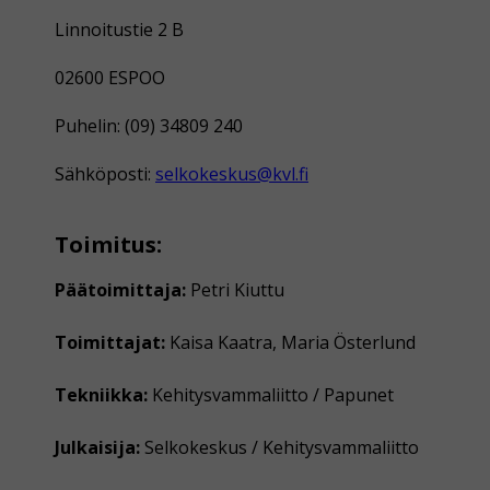
Linnoitustie 2 B
02600 ESPOO
Puhelin: (09) 34809 240
Sähköposti:
selkokeskus@kvl.fi
Toimitus:
Päätoimittaja:
Petri Kiuttu
Toimittajat:
Kaisa Kaatra, Maria Österlund
Tekniikka:
Kehitysvammaliitto / Papunet
Julkaisija:
Selkokeskus / Kehitysvammaliitto