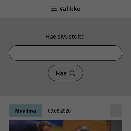
Siirry
Valikko
sisältöön
Hae sivustolta:
Hae sivustolta
Hae
Maailma
03.08.2020