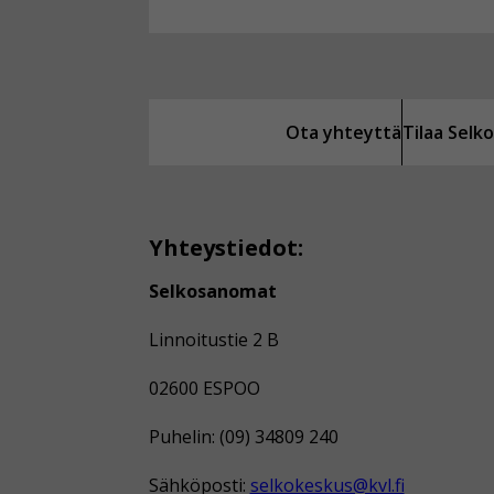
Ota yhteyttä
Tilaa Sel
Yhteystiedot:
Selkosanomat
Linnoitustie 2 B
02600 ESPOO
Puhelin: (09) 34809 240
Sähköposti:
selkokeskus@kvl.fi