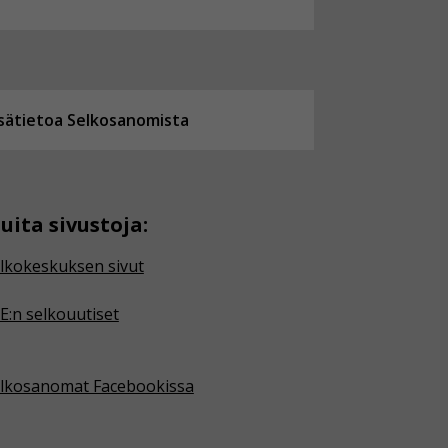
isätietoa Selkosanomista
uita sivustoja:
lkokeskuksen sivut
E:n selkouutiset
lkosanomat Facebookissa