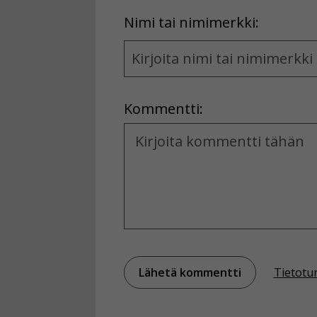
First
Nimi tai nimimerkki:
Name
and
Location
Kommentti:
Kommentti
Tietotu