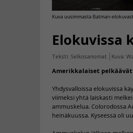
Kuva uusimmasta Batman-elokuvasta
Elokuvissa 
Teksti: Selkosanomat
Kuva: W
Amerikkalaiset pelkäävät
Yhdysvalloissa elokuvissa k
viimeksi yhtä laiskasti melke
ammuskelua. Colorodossa Au
heinäkuussa. Kyseessä oli uu