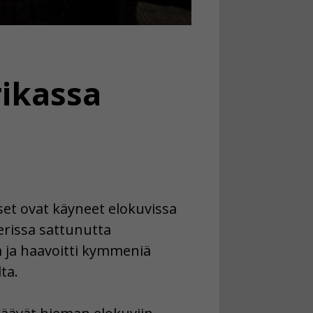
rikassa
et ovat käyneet elokuvissa
erissa sattunutta
ja haavoitti kymmeniä
ta.