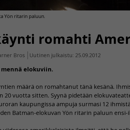
 Yön ritarin paluun.
käynti romahti Ame
arner Bros
Uutinen julkaistu: 25.09.2012
 mennä elokuviin.
äyntien määrä on romahtanut tänä kesänä. Ihmis
in 20 vuotta sitten. Syynä pidetään elokuvateatt
roran kaupungissa ampuja surmasi 12 ihmistä 
den Batman-elokuvan Yön ritarin paluun ensi-il