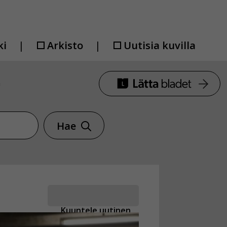
ki
Arkisto
Uutisia kuvilla
a
Hae
Kuuntele uutinen