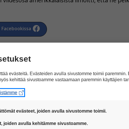
iidesosa amerikkalaisista ilmoitti, että he pel
a Facebookissa
setukset
tää evästeitä. Evästeiden avulla sivustomme toimii paremmin.
yös kehittää sivustoamme vastaamaan paremmin käyttäjien tar
artikkeliin ”Elokuvissa 
eistämme
ttömät evästeet, joiden avulla sivustomme toimii.
 ovat aina käytössä, jotta sivustoamme voi käyttää sujuvasti ja t
t, joiden avulla kehitämme sivustoamme.