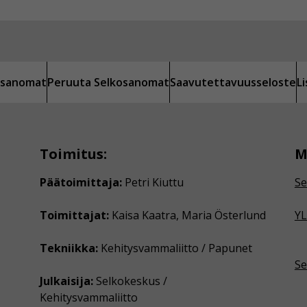
kosanomat
Peruuta Selkosanomat
Saavutettavuusseloste
L
Toimitus:
M
Päätoimittaja:
Petri Kiuttu
Se
Toimittajat:
Kaisa Kaatra, Maria Österlund
YL
Tekniikka:
Kehitysvammaliitto / Papunet
Se
Julkaisija:
Selkokeskus /
Kehitysvammaliitto