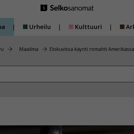
ma
Urheilu
Kulttuuri
Ar
vu
Maailma
Elokuvissa käynti romahti Amerikass
vustolta