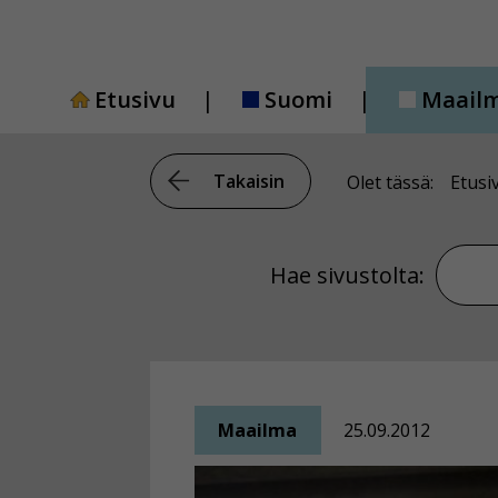
Siirry
sisältöön
Etusivu
Suomi
Maail
Takaisin
Olet tässä:
Etusi
Hae si
Hae sivustolta:
Maailma
25.09.2012