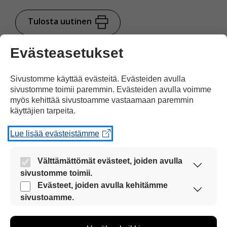
Tulosta uutinen
Evästeasetukset
Juttu kuvilla
tuettuna
Sivustomme käyttää evästeitä. Evästeiden avulla
sivustomme toimii paremmin. Evästeiden avulla voimme
myös kehittää sivustoamme vastaamaan paremmin
Jaa Facebookissa
käyttäjien tarpeita.
Lue lisää evästeistämme
Välttämättömät evästeet, joiden avulla
sivustomme toimii.
Yksi kommentti artikkeliin
Nämä evästeet ovat aina käytössä, jotta
Evästeet, joiden avulla kehitämme
sivustoamme voi käyttää sujuvasti ja turvallisesti.
sivustoamme.
”Elbe-joki on kuivunut”
Näiden evästeiden avulla keräämme tietoa, miten
sivustoamme käytetään. Tiedon avulla voimme