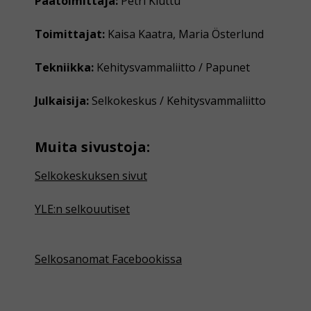
Päätoimittaja:
Petri Kiuttu
Toimittajat:
Kaisa Kaatra, Maria Österlund
Tekniikka:
Kehitysvammaliitto / Papunet
Julkaisija:
Selkokeskus / Kehitysvammaliitto
Muita sivustoja:
Selkokeskuksen sivut
YLE:n selkouutiset
Selkosanomat Facebookissa