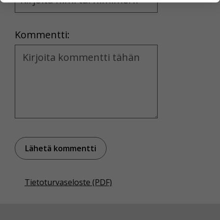
and
yksittäiseen käyttäjään.
Location
Voit valita, hyväksytkö näiden evästeiden käytön.
Kommentti:
Kommentti
Tietoturvaseloste (PDF)