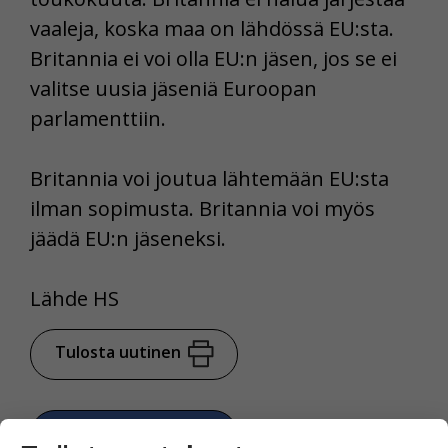
vaaleja, koska maa on lähdössä EU:sta.
Britannia ei voi olla EU:n jäsen, jos se ei
valitse uusia jäseniä Euroopan
parlamenttiin.
Britannia voi joutua lähtemään EU:sta
ilman sopimusta. Britannia voi myös
jäädä EU:n jäseneksi.
Lähde HS
Tulosta uutinen
Jaa Facebookissa