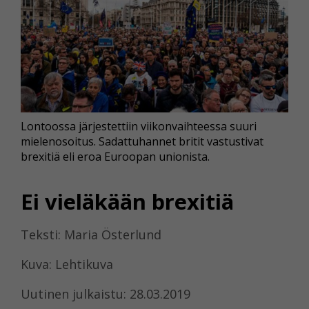
Lontoossa järjestettiin viikonvaihteessa suuri
mielenosoitus. Sadattuhannet britit vastustivat
brexitiä eli eroa Euroopan unionista.
Ei vieläkään brexitiä
Teksti: Maria Österlund
Kuva: Lehtikuva
Uutinen julkaistu: 28.03.2019