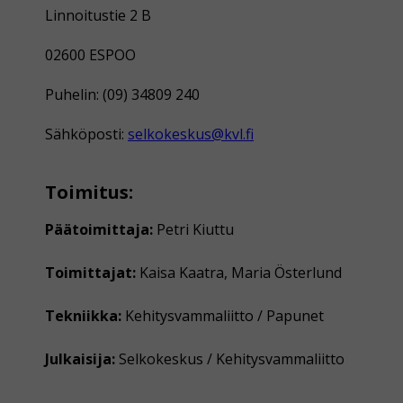
Linnoitustie 2 B
02600 ESPOO
Puhelin: (09) 34809 240
Sähköposti:
selkokeskus@kvl.fi
Toimitus:
Päätoimittaja:
Petri Kiuttu
Toimittajat:
Kaisa Kaatra, Maria Österlund
Tekniikka:
Kehitysvammaliitto / Papunet
Julkaisija:
Selkokeskus / Kehitysvammaliitto