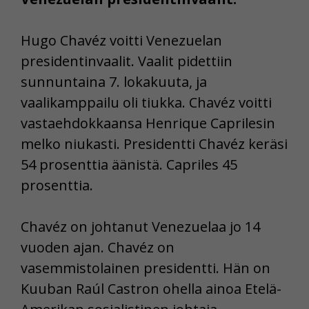
Hugo Chavéz voitti Venezuelan
presidentinvaalit. Vaalit pidettiin
sunnuntaina 7. lokakuuta, ja
vaalikamppailu oli tiukka. Chavéz voitti
vastaehdokkaansa Henrique Caprilesin
melko niukasti. Presidentti Chavéz keräsi
54 prosenttia äänistä. Capriles 45
prosenttia.
Chavéz on johtanut Venezuelaa jo 14
vuoden ajan. Chavéz on
vasemmistolainen presidentti. Hän on
Kuuban Raúl Castron ohella ainoa Etelä-