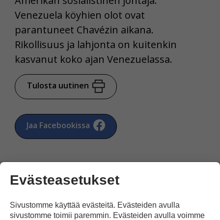
Amerikan sosialistinen johtaja.
Venezuela köyhien olot ovat
parantuneet Chavézin aikana.
Rikollisuus ja lahjonta on kuitenkin
kasvanut koko ajan Venezuelassa.
Tulosta uutinen
Jaa Facebookissa
Evästeasetukset
Sivustomme käyttää evästeitä. Evästeiden avulla
Kommentoi
sivustomme toimii paremmin. Evästeiden avulla voimme