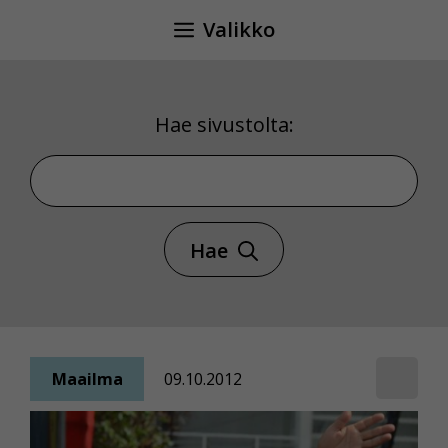
Siirry
Valikko
sisältöön
Hae sivustolta:
Hae sivustolta
Hae
Maailma
09.10.2012