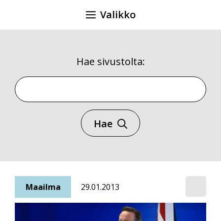
Siirry
Valikko
sisältöön
Hae sivustolta:
Hae sivustolta
Hae
Maailma
29.01.2013