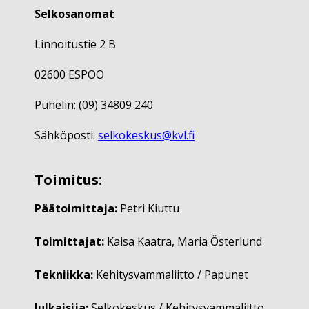
Selkosanomat
Linnoitustie 2 B
02600 ESPOO
Puhelin: (09) 34809 240
Sähköposti:
selkokeskus@kvl.fi
Toimitus:
Päätoimittaja:
Petri Kiuttu
Toimittajat:
Kaisa Kaatra, Maria Österlund
Tekniikka:
Kehitysvammaliitto / Papunet
Julkaisija:
Selkokeskus / Kehitysvammaliitto