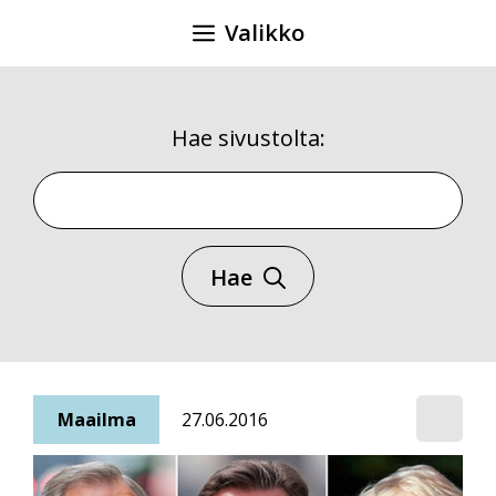
Siirry
Valikko
sisältöön
Hae sivustolta:
Hae sivustolta
Hae
Maailma
27.06.2016