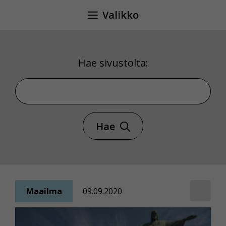
Siirry
Valikko
sisältöön
Hae sivustolta:
Hae sivustolta
Hae
Maailma
09.09.2020