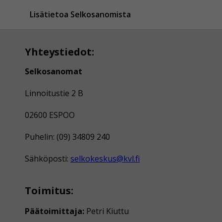
Lisätietoa Selkosanomista
Yhteystiedot:
Selkosanomat
Linnoitustie 2 B
02600 ESPOO
Puhelin: (09) 34809 240
Sähköposti:
selkokeskus@kvl.fi
Toimitus:
Päätoimittaja:
Petri Kiuttu