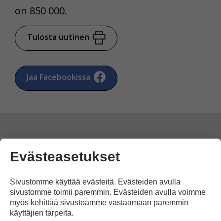
on 850 000.
Tulosta uutinen
Jaa Facebookissa
Evästeasetukset
Kommentoi
Sivustomme käyttää evästeitä. Evästeiden avulla
Voit kirjoittaa mielipiteesi
sivustomme toimii paremmin. Evästeiden avulla voimme
myös kehittää sivustoamme vastaamaan paremmin
uutisesta
käyttäjien tarpeita.
kommenttilaatikkoon.