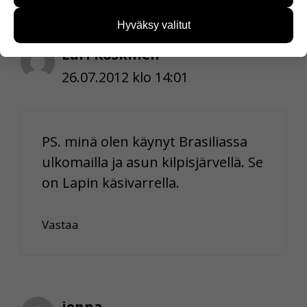
käyttäjien tarpeita. Tietoa kerätään esimerkiksi
kävijämääristä ja siitä, mitä sivuja käytetään ja
Hyväksy valitut
miten sivuilla liikutaan. Emme kuitenkaan kerää
henkilötietoja kuten nimiä, eikä tietoja voi yhdistää
Lari Koskinen
yksittäiseen käyttäjään.
26.07.2012 klo 14:01
Voit valita, hyväksytkö näiden evästeiden käytön.
PS. minä olen käynyt Brasiliassa
ulkomailla ja asun kilpisjärvellä. Se
on Lapin käsivarrella.
Vastaa
jenna