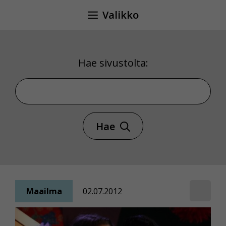
Siirry
Valikko
sisältöön
Hae sivustolta:
Hae sivustolta
Hae
Maailma
02.07.2012