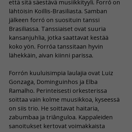
että sitä säestävä musiikkityyli. Forró on
lähtöisin Koillis-Brasiliasta. Samban
jälkeen forró on suosituin tanssi
Brasiliassa. Tanssiaiset ovat suuria
kansanjuhlia, jotka saattavat kestää
koko yön. Forróa tanssitaan hyvin
lähekkäin, aivan kiinni parissa.
Forrón kuuluisimpia laulajia ovat Luiz
Gonzaga, Dominguinhos ja Elba
Ramalho. Perinteisesti orkesterissa
soittaa vain kolme muusikkoa, kyseessä
on siis trio. He soittavat haitaria,
zabumbaa ja triânguloa. Kappaleiden
sanoitukset kertovat voimakkaista