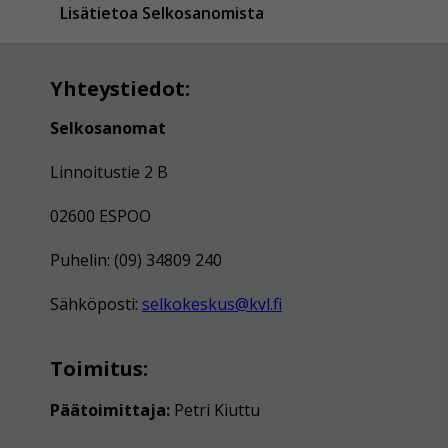
Lisätietoa Selkosanomista
Yhteystiedot:
Selkosanomat
Linnoitustie 2 B
02600 ESPOO
Puhelin: (09) 34809 240
Sähköposti:
selkokeskus@kvl.fi
Toimitus:
Päätoimittaja:
Petri Kiuttu