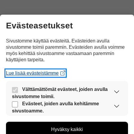
Lari Koskinen
Evästeasetukset
26.07.2012 klo 13:56
Sivustomme käyttää evästeitä. Evästeiden avulla
sivustomme toimii paremmin. Evästeiden avulla voimme
myös kehittää sivustoamme vastaamaan paremmin
Minä haluan tietää: Onko
käyttäjien tarpeita.
Brasiliassa tulivuoria? Vastatkaa
Lue lisää evästeistämme
minulle
Brasiliassa on
muurahaiskarhuja. Mene
Välttämättömät evästeet, joiden avulla
Googleen ja kirjoita hakusanaksi
sivustomme toimii.
muurahaiskarhu
Nämä evästeet ovat aina käytössä, jotta
Evästeet, joiden avulla kehitämme
sivustoamme voi käyttää sujuvasti ja turvallisesti.
sivustoamme.
Näiden evästeiden avulla keräämme tietoa, miten
Vastaa
sivustoamme käytetään. Tiedon avulla voimme
Hyväksy kaikki
kehittää sivustoamme vastaamaan paremmin