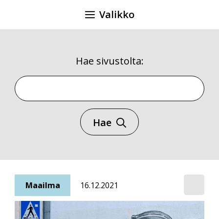
Siirry
Valikko
sisältöön
Hae sivustolta:
Hae sivustolta
Hae
Maailma
16.12.2021