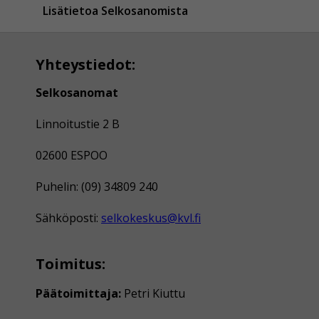
Lisätietoa Selkosanomista
Yhteystiedot:
Selkosanomat
Linnoitustie 2 B
02600 ESPOO
Puhelin: (09) 34809 240
Sähköposti:
selkokeskus@kvl.fi
Toimitus:
Päätoimittaja:
Petri Kiuttu