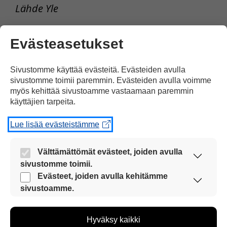
Lähde Yle
Evästeasetukset
Sivustomme käyttää evästeitä. Evästeiden avulla
sivustomme toimii paremmin. Evästeiden avulla voimme
myös kehittää sivustoamme vastaamaan paremmin
käyttäjien tarpeita.
Lue lisää evästeistämme
Muuria on säilynyt 1,3 kilometriä East Side Gallery -
Välttämättömät evästeet, joiden avulla
muistomerkillä.
sivustomme toimii.
Nämä evästeet ovat aina käytössä, jotta
Evästeet, joiden avulla kehitämme
sivustoamme voi käyttää sujuvasti ja turvallisesti.
sivustoamme.
Tulosta uutinen
Näiden evästeiden avulla keräämme tietoa, miten
sivustoamme käytetään. Tiedon avulla voimme
Hyväksy kaikki
kehittää sivustoamme vastaamaan paremmin