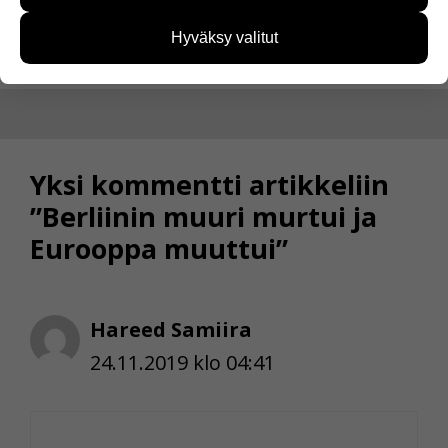
käyttäjien tarpeita. Tietoa kerätään esimerkiksi
Jaa Facebookissa
kävijämääristä ja siitä, mitä sivuja käytetään ja
Hyväksy valitut
miten sivuilla liikutaan. Emme kuitenkaan kerää
henkilötietoja kuten nimiä, eikä tietoja voi yhdistää
yksittäiseen käyttäjään.
Voit valita, hyväksytkö näiden evästeiden käytön.
Yksi kommentti artikkeliin
”Berliinin muuri murtui ja
Eurooppa muuttui”
Hareed Samiira
24.11.2019 klo 04:41