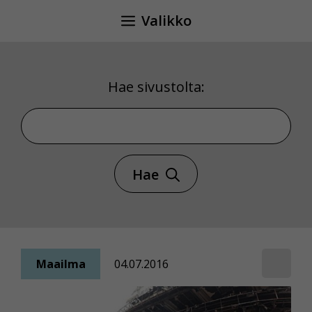
Siirry
Valikko
sisältöön
Hae sivustolta:
Hae sivustolta
Hae
Maailma
04.07.2016