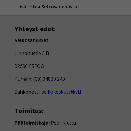
Lisätietoa Selkosanomista
Yhteystiedot:
Selkosanomat
Linnoitustie 2 B
02600 ESPOO
Puhelin: (09) 34809 240
Sähköposti:
selkokeskus@kvl.fi
Toimitus:
Päätoimittaja:
Petri Kiuttu