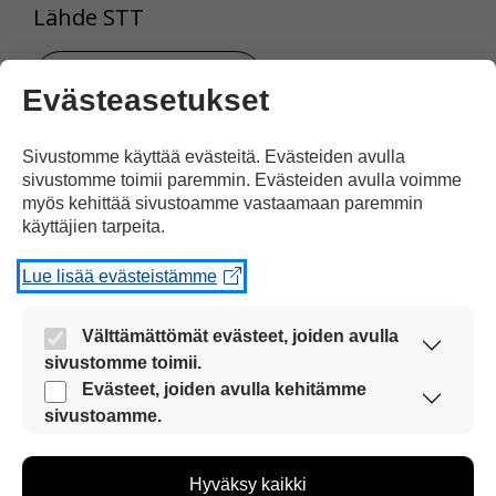
Lähde STT
Tulosta uutinen
Evästeasetukset
Sivustomme käyttää evästeitä. Evästeiden avulla
Jaa Facebookissa
sivustomme toimii paremmin. Evästeiden avulla voimme
myös kehittää sivustoamme vastaamaan paremmin
käyttäjien tarpeita.
Lue lisää evästeistämme
Välttämättömät evästeet, joiden avulla
Kommentoi
sivustomme toimii.
Nämä evästeet ovat aina käytössä, jotta
Evästeet, joiden avulla kehitämme
sivustoamme voi käyttää sujuvasti ja turvallisesti.
sivustoamme.
Voit kirjoittaa mielipiteesi
Näiden evästeiden avulla keräämme tietoa, miten
uutisesta
sivustoamme käytetään. Tiedon avulla voimme
kommenttilaatikkoon.
Hyväksy kaikki
kehittää sivustoamme vastaamaan paremmin