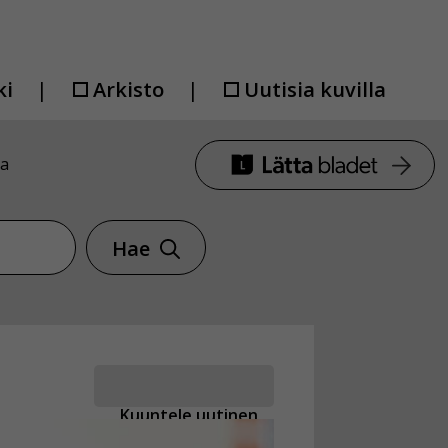
ki
Arkisto
Uutisia kuvilla
ta
Hae
Kuuntele uutinen