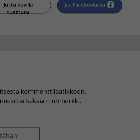
Juttu kuvilla
Jaa Facebookissa
tuettuna
uutisesta kommenttilaatikkoon.
imesi tai keksiä nimimerkki.