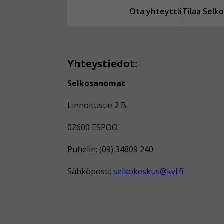
Ota yhteyttä
Tilaa Sel
Yhteystiedot:
Selkosanomat
Linnoitustie 2 B
02600 ESPOO
Puhelin: (09) 34809 240
Sähköposti:
selkokeskus@kvl.fi