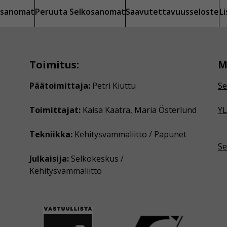
kosanomat
Peruuta Selkosanomat
Saavutettavuusseloste
L
Toimitus:
M
Päätoimittaja:
Petri Kiuttu
Se
Toimittajat:
Kaisa Kaatra, Maria Österlund
YL
Tekniikka:
Kehitysvammaliitto / Papunet
Se
Julkaisija:
Selkokeskus /
Kehitysvammaliitto