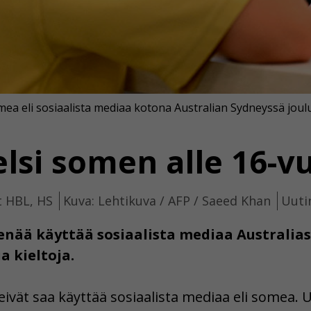
mea eli sosiaalista mediaa kotona Australian Sydneyssä joul
elsi somen alle 16-vu
t HBL, HS
Kuva: Lehtikuva / AFP / Saeed Khan
Uutin
a enää käyttää sosiaalista mediaa Australi
a kieltoja.
eivät saa käyttää sosiaalista mediaa eli somea. U