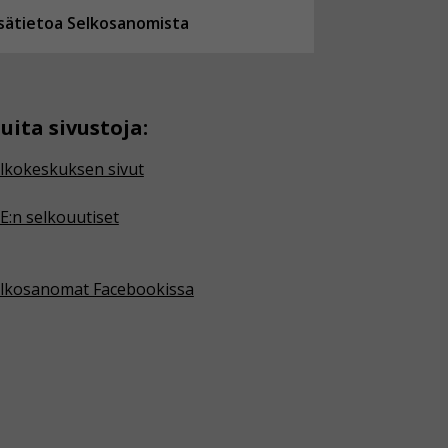
isätietoa Selkosanomista
uita sivustoja:
lkokeskuksen sivut
E:n selkouutiset
lkosanomat Facebookissa