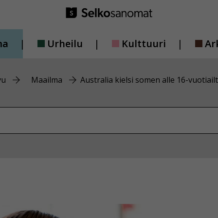
ma
Urheilu
Kulttuuri
Ar
vu
Maailma
Australia kielsi somen alle 16-vuotiail
vustolta