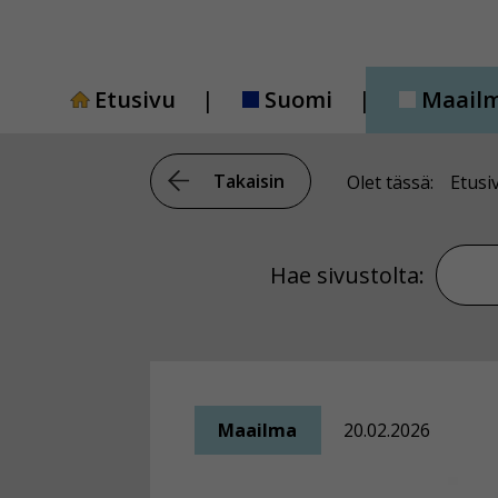
Siirry
sisältöön
Etusivu
Suomi
Maail
Takaisin
Olet tässä:
Etusi
Hae si
Hae sivustolta:
Maailma
20.02.2026