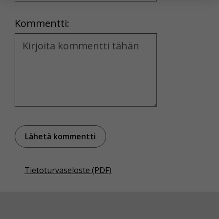
yksittäiseen käyttäjään.
Location
Kommentti:
Voit valita, hyväksytkö näiden evästeiden käytön.
Kommentti
Tietoturvaseloste (PDF)