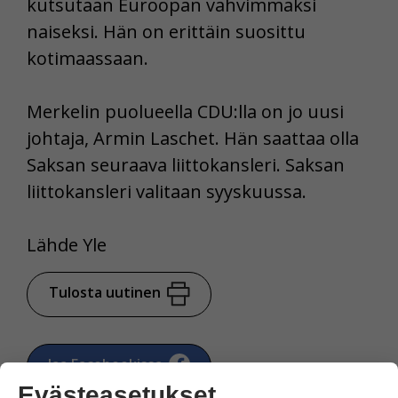
kutsutaan Euroopan vahvimmaksi
naiseksi. Hän on erittäin suosittu
kotimaassaan.
Merkelin puolueella CDU:lla on jo uusi
johtaja, Armin Laschet. Hän saattaa olla
Saksan seuraava liittokansleri. Saksan
liittokansleri valitaan syyskuussa.
Lähde Yle
Tulosta uutinen
Jaa Facebookissa
Evästeasetukset