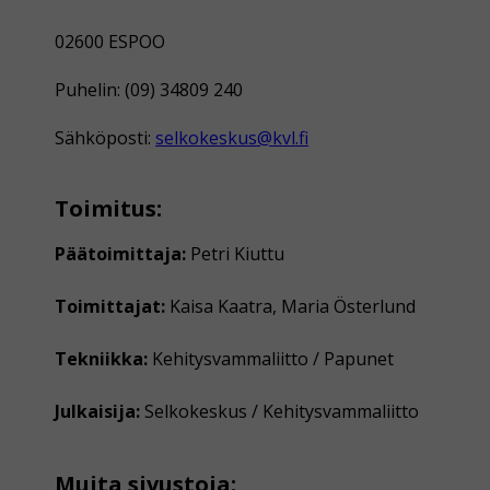
02600 ESPOO
Puhelin: (09) 34809 240
Sähköposti:
selkokeskus@kvl.fi
Toimitus:
Päätoimittaja:
Petri Kiuttu
Toimittajat:
Kaisa Kaatra, Maria Österlund
Tekniikka:
Kehitysvammaliitto / Papunet
Julkaisija:
Selkokeskus / Kehitysvammaliitto
Muita sivustoja: