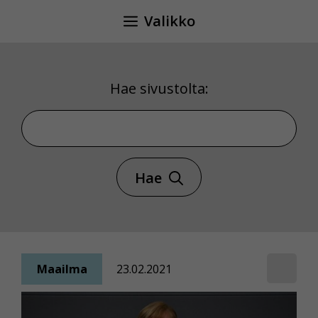
Siirry
Valikko
sisältöön
Hae sivustolta:
Hae sivustolta
Hae
Maailma
23.02.2021