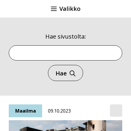
Siirry
Valikko
sisältöön
Hae sivustolta:
Hae sivustolta
Hae
Maailma
09.10.2023