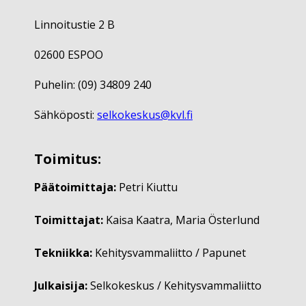
Linnoitustie 2 B
02600 ESPOO
Puhelin: (09) 34809 240
Sähköposti:
selkokeskus@kvl.fi
Toimitus:
Päätoimittaja:
Petri Kiuttu
Toimittajat:
Kaisa Kaatra, Maria Österlund
Tekniikka:
Kehitysvammaliitto / Papunet
Julkaisija:
Selkokeskus / Kehitysvammaliitto