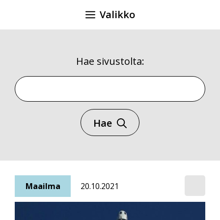
Siirry
Valikko
sisältöön
Hae sivustolta:
Hae sivustolta
Hae
Maailma
20.10.2021