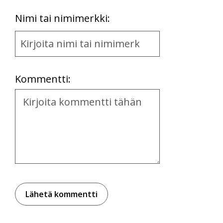
First
Nimi tai nimimerkki:
Name
and
Location
Kommentti:
Kommentti