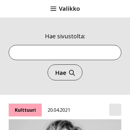
Siirry
Valikko
sisältöön
Hae sivustolta:
Hae sivustolta
Hae
Kulttuuri
20.04.2021