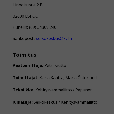
Linnoitustie 2 B
02600 ESPOO
Puhelin: (09) 34809 240
Sähköposti:
selkokeskus@kvl.fi
Toimitus:
Päätoimittaja:
Petri Kiuttu
Toimittajat:
Kaisa Kaatra, Maria Österlund
Tekniikka:
Kehitysvammaliitto / Papunet
Julkaisija:
Selkokeskus / Kehitysvammaliitto