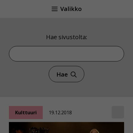
Siirry
Valikko
sisältöön
Hae sivustolta:
Hae sivustolta
Hae
Kulttuuri
19.12.2018