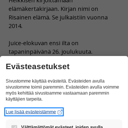
Heikkisen kirjoittamaan
elämäkertakirjaan. Kirjan nimi on
Risainen elämä. Se julkaistiin vuonna
2014.
Juice-elokuvan ensi ilta on
tapaninpäivänä 26. joulukuuta.
Evästeasetukset
Lue lisää Juice Leskisestä Petri Kiutun
kirjoittamasta selkokielisestä tietokirjasta
Sivustomme käyttää evästeitä. Evästeiden avulla
Selkeää Suomi-rockia.
sivustomme toimii paremmin. Evästeiden avulla voimme
myös kehittää sivustoamme vastaamaan paremmin
käyttäjien tarpeita.
Tulosta uutinen
Lue lisää evästeistämme
Jaa Facebookissa
Välttämättömät evästeet, joiden avulla