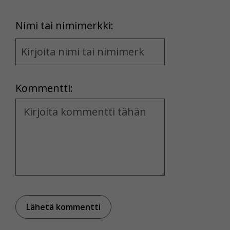
First
Nimi tai nimimerkki:
Name
and
Location
Kommentti:
Kommentti