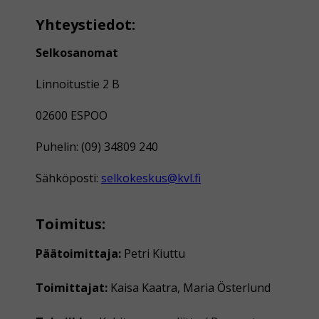
Yhteystiedot:
Selkosanomat
Linnoitustie 2 B
02600 ESPOO
Puhelin: (09) 34809 240
Sähköposti:
selkokeskus@kvl.fi
Toimitus:
Päätoimittaja:
Petri Kiuttu
Toimittajat:
Kaisa Kaatra, Maria Österlund