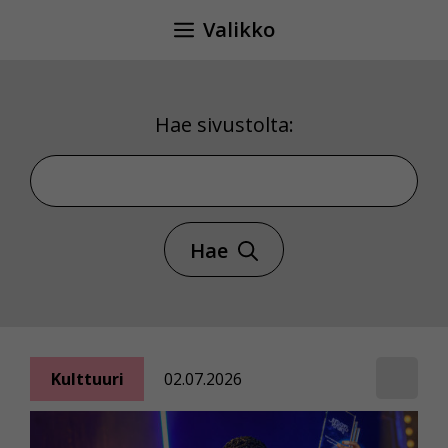
Siirry
Valikko
sisältöön
Hae sivustolta:
Hae sivustolta
Hae
Kulttuuri
02.07.2026