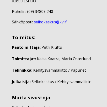
02600 ESPOO
Puhelin: (09) 34809 240
Sähköposti:
selkokeskus@kvl.fi
Toimitus:
Päätoimittaja:
Petri Kiuttu
Toimittajat:
Kaisa Kaatra, Maria Österlund
Tekniikka:
Kehitysvammaliitto / Papunet
Julkaisija:
Selkokeskus / Kehitysvammaliitto
Muita sivustoja: