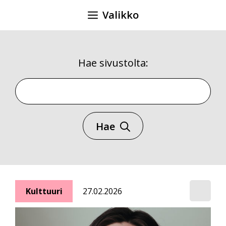
Siirry
Valikko
sisältöön
Hae sivustolta:
Hae sivustolta
Hae
Kulttuuri
27.02.2026