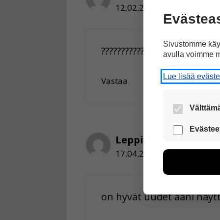
12.02.2019 klo 10:32
Evästea
Sivustomme käyt
??????????????????????
avulla voimme m
Lue lisää eväst
Vastaa
Välttämä
Nämä evästeet
Evästee
Leppis559
Näiden eväst
17.04.2019 klo 16:25
voimme kehit
esimerkiksi kä
kuitenkaan ker
käyttäjään.
on hyvät uudet ääni näytt
Voit valita, 