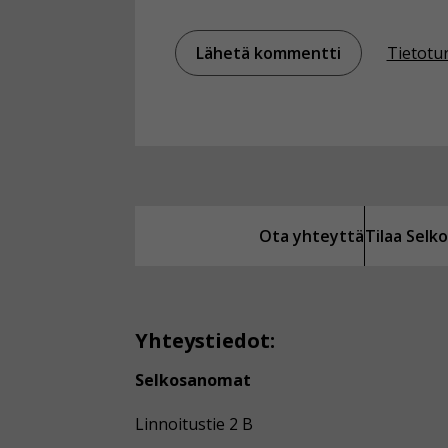
Tietotu
Ota yhteyttä
Tilaa Sel
Yhteystiedot:
Selkosanomat
Linnoitustie 2 B