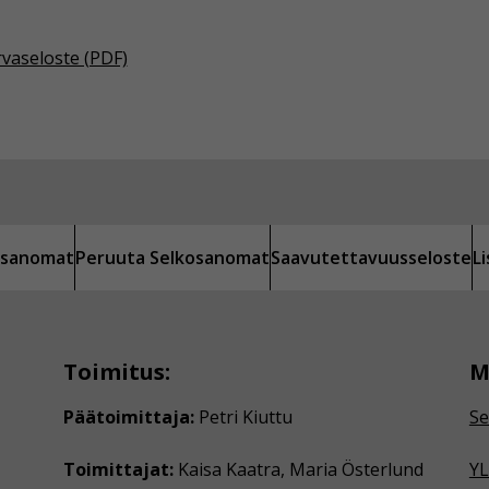
rvaseloste (PDF)
kosanomat
Peruuta Selkosanomat
Saavutettavuusseloste
L
Toimitus:
M
Päätoimittaja:
Petri Kiuttu
Se
Toimittajat:
Kaisa Kaatra, Maria Österlund
YL