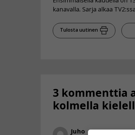
Ensimmäisellä kaudella on 13
kanavalla. Sarja alkaa TV2:ss
Tulosta uutinen
3 kommenttia a
kolmella kielel
Juho