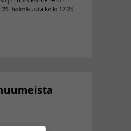
 ja ruotsiksi Yle Fem -
 26. helmikuuta kello 17.25.
 muumeista