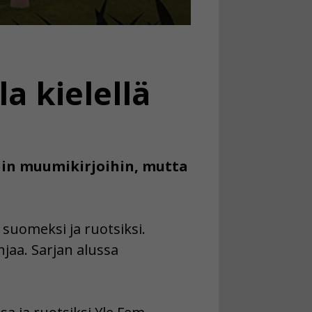
a kielellä
nin muumikirjoihin, mutta
 suomeksi ja ruotsiksi.
hjaa. Sarjan alussa