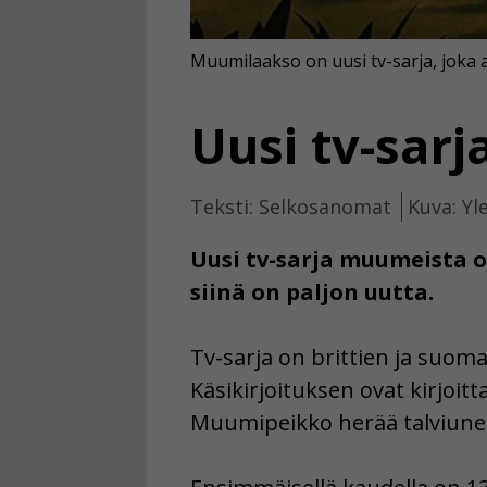
Muumilaakso on uusi tv-sarja, joka 
Uusi tv-sar
Teksti: Selkosanomat
Kuva: Yl
Uusi tv-sarja muumeista o
siinä on paljon uutta.
Tv-sarja on brittien ja suoma
Käsikirjoituksen ovat kirjoit
Muumipeikko herää talviunes