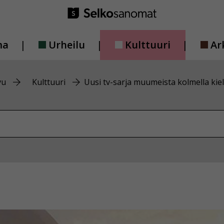
ma
Urheilu
Kulttuuri
Ar
vu
Kulttuuri
Uusi tv-sarja muumeista kolmella kiel
vustolta