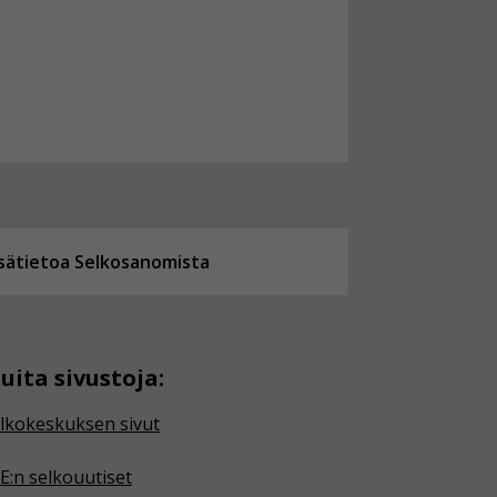
isätietoa Selkosanomista
uita sivustoja:
lkokeskuksen sivut
E:n selkouutiset