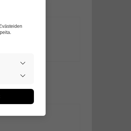
 Evästeiden
peita.
urvallisesti.
edon avulla
toa kerätään
ikutaan. Emme
seen