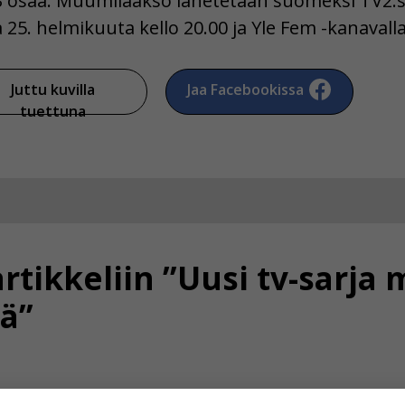
 osaa. Muumilaakso lähetetään suomeksi TV2:ssa
a 25. helmikuuta kello 20.00 ja Yle Fem -kanavalla
Juttu kuvilla
Jaa Facebookissa
tuettuna
rtikkeliin ”Uusi tv-sarja
lä”