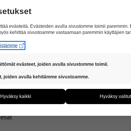
setukset
tää evästeitä. Evästeiden avulla sivustomme toimii paremmin.
yös kehittää sivustoamme vastaamaan paremmin käyttäjien tar
eistämme
ttömät evästeet, joiden avulla sivustomme toimii.
 ovat aina käytössä, jotta sivustoamme voi käyttää sujuvasti ja t
t, joiden avulla kehitämme sivustoamme.
eiden avulla keräämme tietoa, miten sivustoamme käytetään. Ti
tää sivustoamme vastaamaan paremmin käyttäjien tarpeita. Tie
Hyväksy kaikki
Hyväksy valitut
vijämääristä ja siitä, mitä sivuja käytetään ja miten sivuilla li
ää henkilötietoja kuten nimiä, eikä tietoja voi yhdistää yksittäi
eliät
hyväksytkö näiden evästeiden käytön.