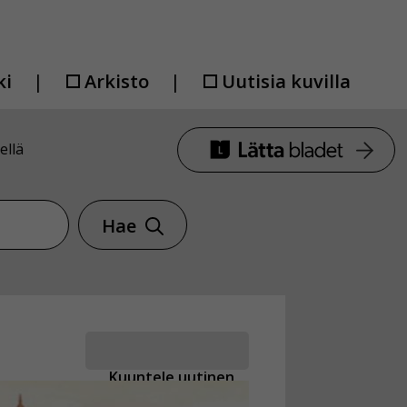
ki
Arkisto
Uutisia kuvilla
ellä
Hae
Kuuntele uutinen