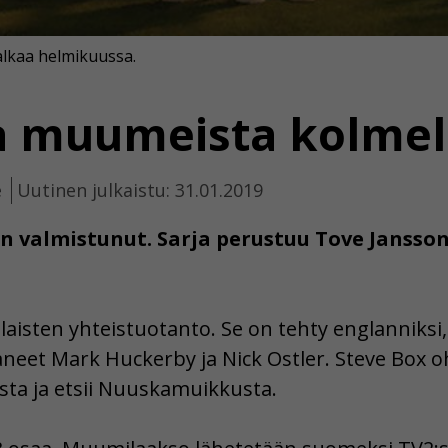
alkaa helmikuussa.
ja muumeista kolmell
e
Uutinen julkaistu: 31.01.2019
n valmistunut. Sarja perustuu Tove Jansso
laisten yhteistuotanto. Se on tehty englanniksi,
taneet Mark Huckerby ja Nick Ostler. Steve Box o
ta ja etsii Nuuskamuikkusta.