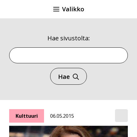
Siirry
Valikko
sisältöön
Hae sivustolta:
Hae sivustolta
Hae
Kulttuuri
06.05.2015