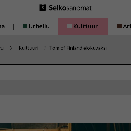
ma
Urheilu
Kulttuuri
Ar
vu
Kulttuuri
Tom of Finland elokuvaksi
vustolta