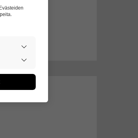
 Evästeiden
peita.
urvallisesti.
edon avulla
toa kerätään
ikutaan. Emme
seen