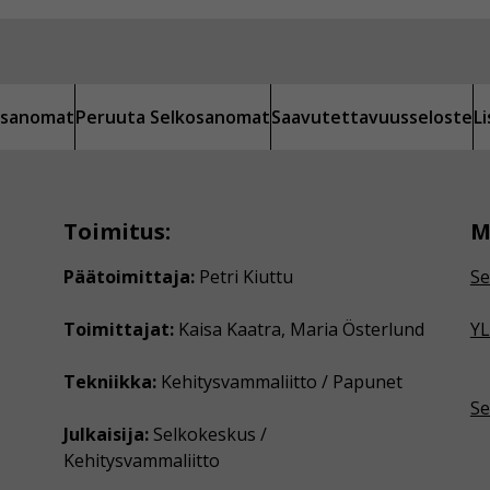
kosanomat
Peruuta Selkosanomat
Saavutettavuusseloste
L
Toimitus:
M
Päätoimittaja:
Petri Kiuttu
Se
Toimittajat:
Kaisa Kaatra, Maria Österlund
YL
Tekniikka:
Kehitysvammaliitto / Papunet
Se
Julkaisija:
Selkokeskus /
Kehitysvammaliitto