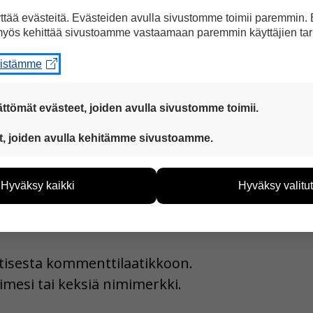
tää evästeitä. Evästeiden avulla sivustomme toimii paremmin.
yös kehittää sivustoamme vastaamaan paremmin käyttäjien tar
eistämme
a Facebookissa
ttömät evästeet, joiden avulla sivustomme toimii.
 ovat aina käytössä, jotta sivustoamme voi käyttää sujuvasti ja t
t, joiden avulla kehitämme sivustoamme.
eiden avulla keräämme tietoa, miten sivustoamme käytetään. Ti
tää sivustoamme vastaamaan paremmin käyttäjien tarpeita. Tie
Hyväksy kaikki
Hyväksy valitut
vijämääristä ja siitä, mitä sivuja käytetään ja miten sivuilla li
ää henkilötietoja kuten nimiä, eikä tietoja voi yhdistää yksittäi
hyväksytkö näiden evästeiden käytön.
uutisesta kommenttilaatikkoon.
imesi tai keksiä nimimerkki.