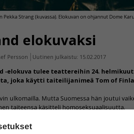
n Pekka Strang (kuvassa). Elokuvan on ohjannut Dome Karu
and elokuvaksi
sef Persson
Uutinen julkaistu: 15.02.2017
 -elokuva tulee teattereihin 24. helmikuut
ta, joka käytti taiteilijanimeä Tom of Finl
in ulkomailla. Mutta Suomessa hän joutui vaike
nen taiteensa käsitteli homoseksuaalisuutta.
ia on jopa postimerkeissä ja pyyheliinoissa.
setukset