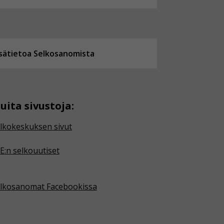
isätietoa Selkosanomista
uita sivustoja:
lkokeskuksen sivut
E:n selkouutiset
lkosanomat Facebookissa