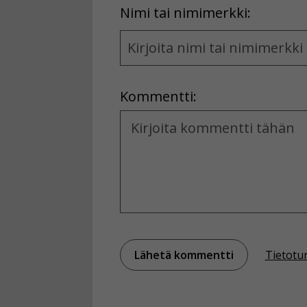
First
Nimi tai nimimerkki:
Name
and
Location
Kommentti:
Kommentti
Tietotu