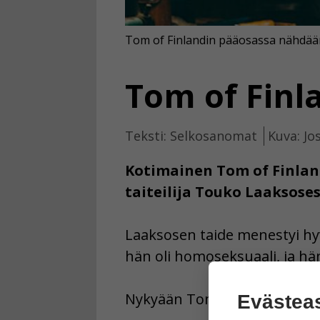
Tom of Finlandin pääosassa nähdää
Tom of Finl
Teksti: Selkosanomat
Kuva: Jo
Kotimainen Tom of Finland
taiteilija Touko Laaksoses
Laaksosen taide menestyi hyv
hän oli homoseksuaali, ja hä
Nykyään Tom of Finlandin kuv
Evästea