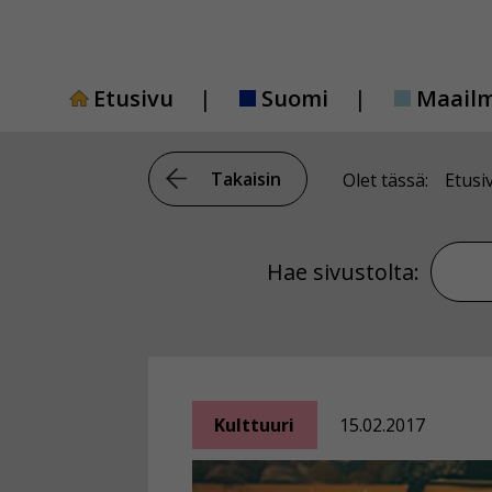
Siirry
sisältöön
Etusivu
Suomi
Maail
Takaisin
Olet tässä:
Etusi
Hae si
Hae sivustolta:
Kulttuuri
15.02.2017