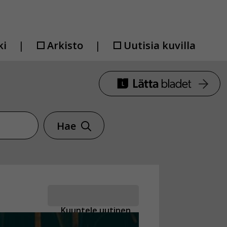
ki
Arkisto
Uutisia kuvilla
Hae
Kuuntele uutinen