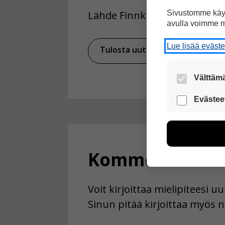
Sivustomme käyt
Lähde Finnkino
avulla voimme m
Lue lisää eväst
Tulosta uutinen
Ja
Välttämä
Nämä evästeet
Evästee
Näiden eväst
voimme kehit
esimerkiksi kä
kuitenkaan ker
Kommentoi
käyttäjään.
Voit valita, 
Voit kirjoittaa mielipiteesi 
Sinun pitää kirjoittaa myös n