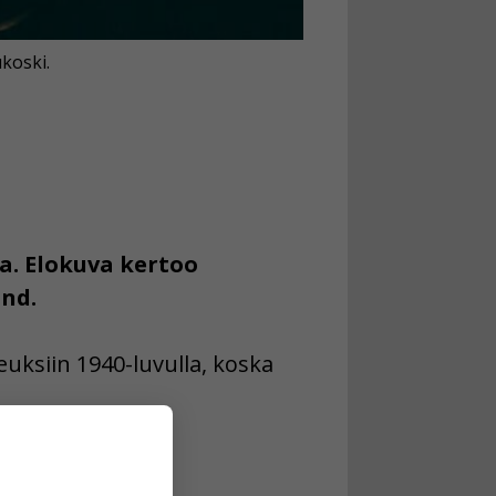
koski.
a. Elokuva kertoo
and.
uksiin 1940-luvulla, koska