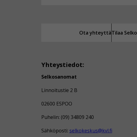
Ota yhteyttä
Tilaa Sel
Yhteystiedot:
Selkosanomat
Linnoitustie 2 B
02600 ESPOO
Puhelin: (09) 34809 240
Sähköposti:
selkokeskus@kvl.fi