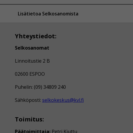
Lisätietoa Selkosanomista
Yhteystiedot:
Selkosanomat
Linnoitustie 2 B
02600 ESPOO
Puhelin: (09) 34809 240
Sähköposti:
selkokeskus@kvl.fi
Toimitus:
Päätoimittaja:
Petri Kiuttu