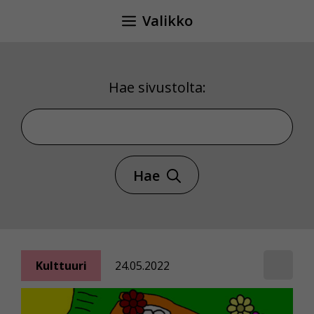
Siirry
Valikko
sisältöön
Hae sivustolta:
Hae sivustolta
Hae
Kulttuuri
24.05.2022