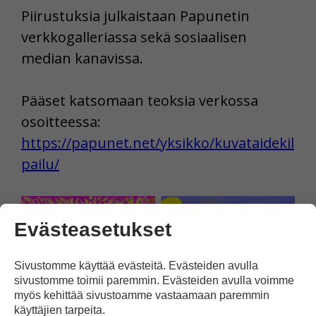
Piirustuksia julkaistaan Papunetin
verkkogalleriassa sekä sosiaalisen
median kanavissa.
Pääset katsomaan teoksia verkossa
osoitteessa:
https://papunet.net/yksikko/kuvataidekil
pailu/
Evästeasetukset
Sivustomme käyttää evästeitä. Evästeiden avulla
sivustomme toimii paremmin. Evästeiden avulla voimme
Jaetulle toiselle sijalle tulivat Gavriil Chistyakovin
myös kehittää sivustoamme vastaamaan paremmin
piirustus Silti tuntuu (vasemmalla) ja Jyri Mustosen
käyttäjien tarpeita.