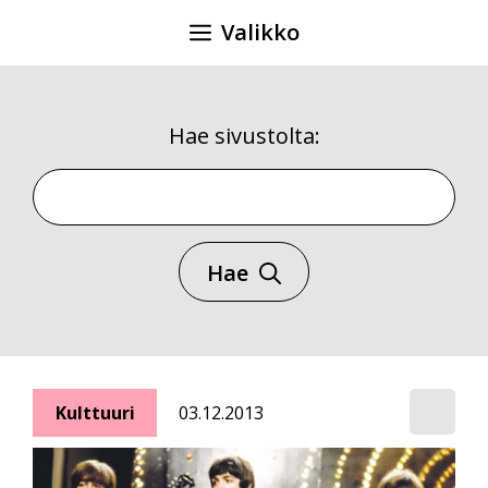
Siirry
Valikko
sisältöön
Hae sivustolta:
Hae sivustolta
Hae
Kulttuuri
03.12.2013