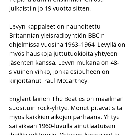
julkaistiin jo 19 vuotta sitten.
Levyn kappaleet on nauhoitettu
Britannian yleisradioyhtiön BBC:n
ohjelmissa vuosina 1963–1964. Levyllä on
myös hauskoja juttutuokioita yhtyeen
jäsenten kanssa. Levyn mukana on 48-
sivuinen vihko, jonka esipuheen on
kirjoittanut Paul McCartney.
Englantilainen The Beatles on maailman
suosituin rock-yhtye. Monet pitävät sitä
myös kaikkien aikojen parhaana. Yhtye
sai aikaan 1960-luvulla ainutlaatuisen
ihailijakulttuurin. Yhtyeen kappaleet ja