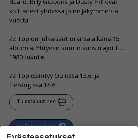
Beard, Billy Gibbons ja Dusty Hill ovat
soittaneet yhdessä jo neljäkymmentä
vuotta.
ZZ Top on julkaissut uransa aikana 15
albumia. Yhtyeen suurin suosio ajoittuu
1980-luvulle.
ZZ Top esiintyy Oulussa 13.6. ja
Helsingissä 14.6.
Tulosta uutinen
Jaa Facebookissa
Evästeasetukset