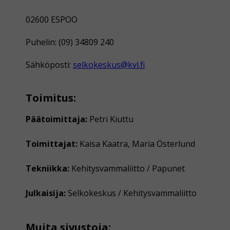
02600 ESPOO
Puhelin: (09) 34809 240
Sähköposti:
selkokeskus@kvl.fi
Toimitus:
Päätoimittaja:
Petri Kiuttu
Toimittajat:
Kaisa Kaatra, Maria Österlund
Tekniikka:
Kehitysvammaliitto / Papunet
Julkaisija:
Selkokeskus / Kehitysvammaliitto
Muita sivustoja: