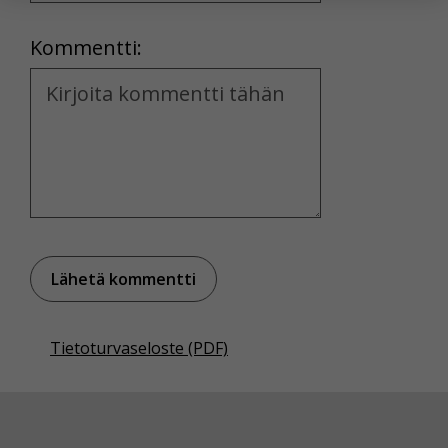
yksittäiseen käyttäjään.
Location
Kommentti:
Voit valita, hyväksytkö näiden evästeiden käytön.
Kommentti
Tietoturvaseloste (PDF)