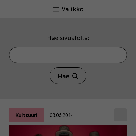
Siirry
Valikko
sisältöön
Hae sivustolta:
Hae sivustolta
Hae
Kulttuuri
03.06.2014