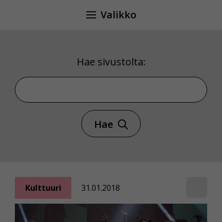
Siirry
Valikko
sisältöön
Hae sivustolta:
Hae sivustolta
Hae
Kulttuuri
31.01.2018