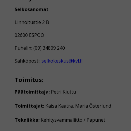
Selkosanomat
Linnoitustie 2 B
02600 ESPOO
Puhelin: (09) 34809 240
Sähköposti:
selkokeskus@kvl.fi
Toimitus:
Päätoimittaja:
Petri Kiuttu
Toimittajat:
Kaisa Kaatra, Maria Österlund
Tekniikka:
Kehitysvammaliitto / Papunet