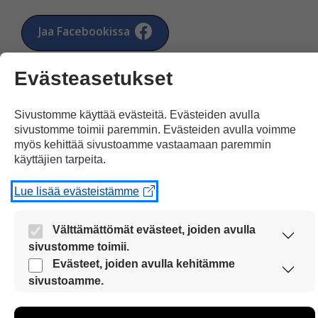
Jaa Facebookissa
Evästeasetukset
Sivustomme käyttää evästeitä. Evästeiden avulla
sivustomme toimii paremmin. Evästeiden avulla voimme
myös kehittää sivustoamme vastaamaan paremmin
Kommentoi
käyttäjien tarpeita.
Lue lisää evästeistämme
Voit kirjoittaa mielipiteesi
uutisesta
Välttämättömät evästeet, joiden avulla
kommenttilaatikkoon.
sivustomme toimii.
Sinun pitää kirjoittaa myös
Nämä evästeet ovat aina käytössä, jotta sivustoamme
Evästeet, joiden avulla kehitämme
nimesi tai keksiä nimimerkki.
voi käyttää sujuvasti ja turvallisesti.
sivustoamme.
Näiden evästeiden avulla keräämme tietoa, miten
sivustoamme käytetään. Tiedon avulla voimme