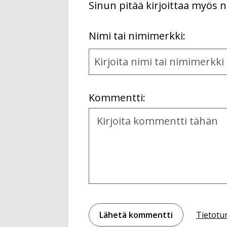
Sinun pitää kirjoittaa myös n
First
Nimi tai nimimerkki:
Name
and
Location
Kommentti:
Kommentti
Tietotu