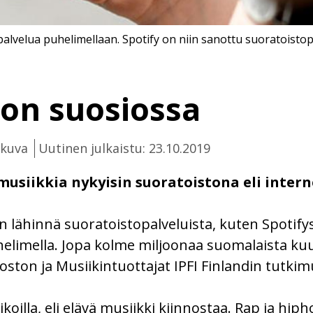
alvelua puhelimellaan. Spotify on niin sanottu suoratoistop
 on suosiossa
ikuva
Uutinen julkaistu: 23.10.2019
siikkia nykyisin suoratoistona eli interne
n lähinnä suoratoistopalveluista, kuten Spotify
limella. Jopa kolme miljoonaa suomalaista kuu
oston ja Musiikintuottajat IPFI Finlandin tutkim
koilla, eli elävä musiikki kiinnostaa. Rap ja hi