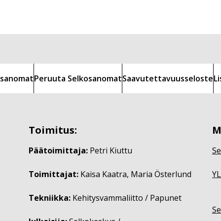
kosanomat
Peruuta Selkosanomat
Saavutettavuusseloste
L
Toimitus:
M
Päätoimittaja:
Petri Kiuttu
Se
Toimittajat:
Kaisa Kaatra, Maria Österlund
YL
Tekniikka:
Kehitysvammaliitto / Papunet
Se