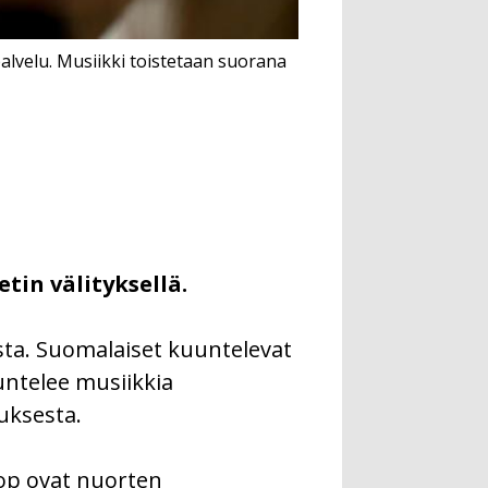
alvelu. Musiikki toistetaan suorana
tin välityksellä.
sta. Suomalaiset kuuntelevat
ntelee musiikkia
uksesta.
phop ovat nuorten