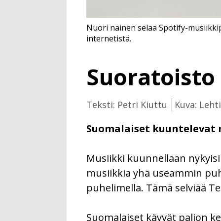
Nuori nainen selaa Spotify-musiikkip
internetistä.
Suoratoisto
Teksti: Petri Kiuttu
Kuva: Leht
Suomalaiset kuuntelevat mu
Musiikki kuunnellaan nykyisi
musiikkia yhä useammin puhe
puhelimella. Tämä selviää Te
Suomalaiset käyvät paljon kei