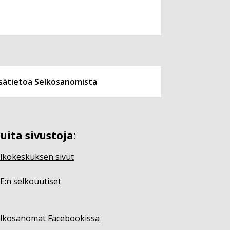
isätietoa Selkosanomista
uita sivustoja:
lkokeskuksen sivut
E:n selkouutiset
lkosanomat Facebookissa