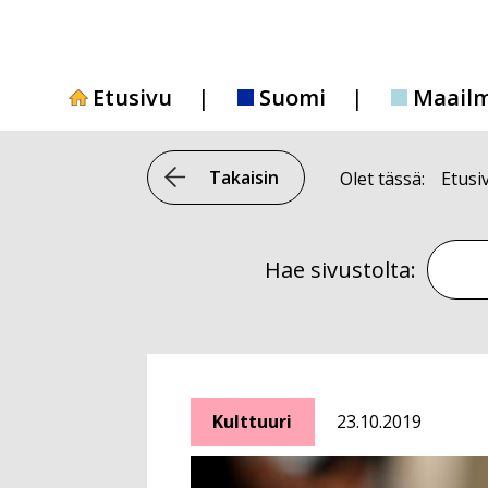
Siirry
sisältöön
Etusivu
Suomi
Maail
Takaisin
Olet tässä:
Etusi
Hae si
Hae sivustolta:
Kulttuuri
23.10.2019