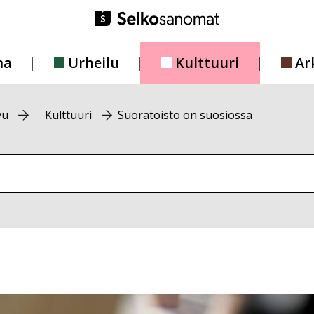
ma
Urheilu
Kulttuuri
Ar
vu
Kulttuuri
Suoratoisto on suosiossa
vustolta