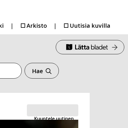
ki
Arkisto
Uutisia kuvilla
Hae
Kuuntele uutinen