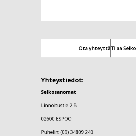
Ota yhteyttä
Tilaa Sel
Yhteystiedot:
Selkosanomat
Linnoitustie 2 B
02600 ESPOO
Puhelin: (09) 34809 240