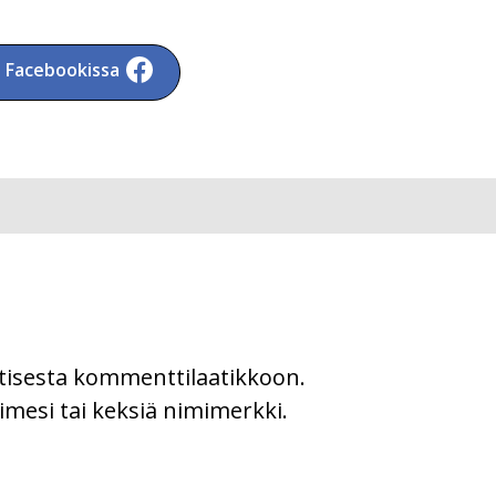
a Facebookissa
uutisesta kommenttilaatikkoon.
imesi tai keksiä nimimerkki.