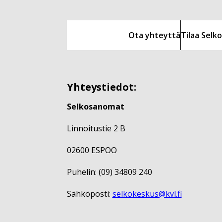
Ota yhteyttä
Tilaa Sel
Yhteystiedot:
Selkosanomat
Linnoitustie 2 B
02600 ESPOO
Puhelin: (09) 34809 240
Sähköposti:
selkokeskus@kvl.fi