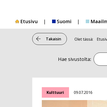
Siirry
sisältöön
Etusivu
Suomi
Maail
Takaisin
Olet tässä:
Etusi
Hae si
Hae sivustolta:
Kulttuuri
09.07.2016