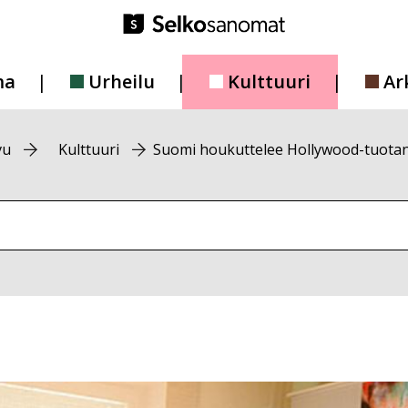
ma
Urheilu
Kulttuuri
Ar
vu
Kulttuuri
Suomi houkuttelee Hollywood-tuotan
vustolta