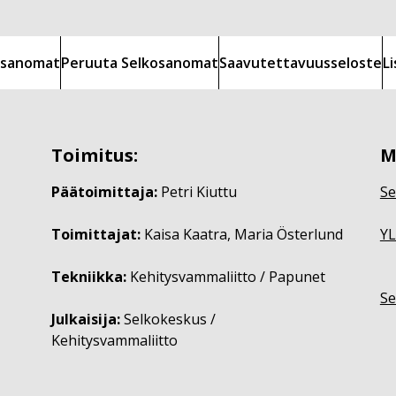
kosanomat
Peruuta Selkosanomat
Saavutettavuusseloste
L
Toimitus:
M
Päätoimittaja:
Petri Kiuttu
Se
Toimittajat:
Kaisa Kaatra, Maria Österlund
YL
Tekniikka:
Kehitysvammaliitto / Papunet
Se
Julkaisija:
Selkokeskus /
Kehitysvammaliitto