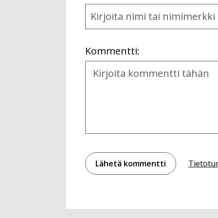
Name
and
Location
Kommentti:
Kommentti
Tietotu