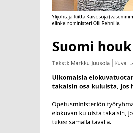
Ylijohtaja Riitta Kaivosoja (vasemmm
elinkeinoministeri Olli Rehnille.
Suomi houku
Teksti: Markku Juusola
Kuva: L
Ulkomaisia elokuvatuotant
takaisin osa kuluista, jo
Opetusministeriön työryhmä e
elokuvan kuluista takaisin,
tekee samalla tavalla.