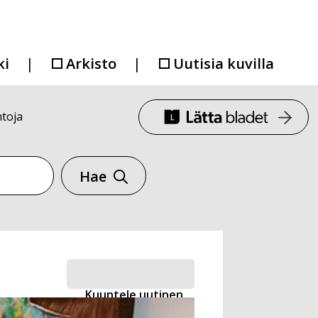
ki
Arkisto
Uutisia kuvilla
toja
Hae
Kuuntele uutinen