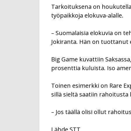
Tarkoituksena on houkutella
työpaikkoja elokuva-alalle.
– Suomalaisia elokuvia on te
Jokiranta. Hän on tuottanut 
Big Game kuvattiin Saksassa
prosenttia kuluista. Iso ame
Toinen esimerkki on Rare Exp
sillä sieltä saatiin rahoitusta
– Jos täällä olisi ollut rahoi
Lähde STT