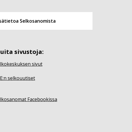
isätietoa Selkosanomista
uita sivustoja:
lkokeskuksen sivut
E:n selkouutiset
lkosanomat Facebookissa