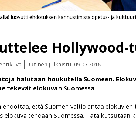
alla) luovutti ehdotuksen kannustimista opetus- ja kulttuur
ttelee Hollywood-t
ehtikuva
Uutinen julkaistu: 09.07.2016
oja halutaan houkutella Suomeen. Elokuvie
s he tekevät elokuvan Suomessa.
hdottaa, että Suomen valtio antaa elokuvien te
 jos elokuva tehdään Suomessa. Tätä kutsutaan 