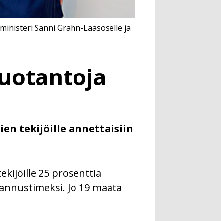
iministeri Sanni Grahn-Laasoselle ja
uotantoja
n tekijöille annettaisiin
kijöille 25 prosenttia
kannustimeksi. Jo 19 maata