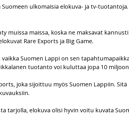
 Suomeen ulkomaisia elokuva- ja tv-tuotantoja.
hty muissa maissa, koska ne maksavat kannustim
elokuvat Rare Exports ja Big Game.
, vaikka Suomen Lappi on sen tapahtumapaikka.
rikkalanen tuotanto voi kuluttaa jopa 10 miljoo
orts, joka sijoittuu myös Suomen Lappiin. Sitä 
 kuvauksiin.
tusta tarjolla, elokuva olisi hyvin voitu kuvata Su